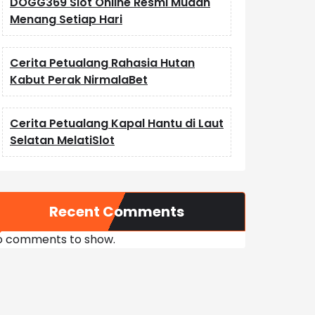
DOGG369 Slot Online Resmi Mudah
Menang Setiap Hari
Cerita Petualang Rahasia Hutan
Kabut Perak NirmalaBet
Cerita Petualang Kapal Hantu di Laut
Selatan MelatiSlot
Recent Comments
o comments to show.