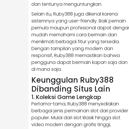
dan tentunya menguntungkan.
Selain itu, Ruby388 juga dikenal karena
sistemnya yang user-friendly. Baik pemain
pemula maupun profesional dapat denga
mudah memahami cara bermain dan
menikmati berbagai fitur yang tersedia.
Dengan tampilan yang modern dan
responsif, Ruby388 memastikan bahwa
pengguna dapat bermain kapan saja dan
di mana saja.
Keunggulan Ruby388
Dibanding Situs Lain
1. Koleksi Game Lengkap
Pertama-tama, Ruby388 menyediakan
berbagai jenis permainan slot dari provider
populer. Mulai dari slot klasik hingga slot
video modern dengan grafis tinggi,