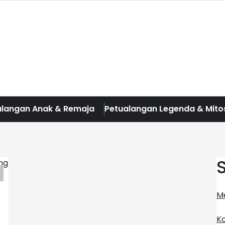
alangan Anak & Remaja
Petualangan Legenda & Mito
S
M
K