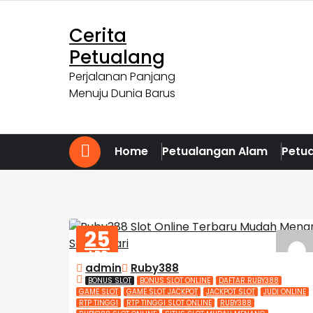
Skip
to
Cerita
content
Petualang
Perjalanan Panjang
Menuju Dunia Barus
Home
Petualangan Alam
Petu
25
APR
2026
admin
Ruby388
BONUS SLOT
BONUS SLOT ONLINE
DAFTAR RUBY388
GAME SLOT
GAME SLOT JACKPOT
JACKPOT SLOT
JUDI ONLINE
RTP TINGGI
RTP TINGGI SLOT ONLINE
RUBY388