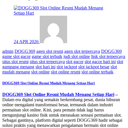
24
APR
2026
admin
DOGG369
agen slot resmi
agen slot terpercaya
DOGG369
game slot gacor
game slot terbaik
judi slot online
link slot terpercaya
situs slot resmi
situs slot terpercaya
slot gacor
slot gacor hari ini
slot
gampang menang
slot hari ini
slot jackpot
slot jackpot besar
slot
mudah menang
slot online
slot online resmi
slot online terbaik
DOGG369 Slot Online Resmi Mudah Menang Setiap Hari
DOGG369 Slot Online Resmi Mudah Menang Setiap Hari
–
Dalam era digital yang semakin berkembang pesat, dunia hiburan
online mengalami transformasi besar, termasuk dalam industri
permainan slot online. Kini, para pemain tidak lagi harus
mengunjungi kasino fisik untuk merasakan sensasi permainan slot.
Sebagai gantinya, platform digital seperti DOGG369 hadir sebagai
solusi praktis yang menawarkan pengalaman bermain slot online