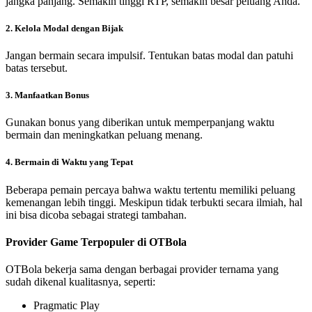
jangka panjang. Semakin tinggi RTP, semakin besar peluang Anda.
2. Kelola Modal dengan Bijak
Jangan bermain secara impulsif. Tentukan batas modal dan patuhi
batas tersebut.
3. Manfaatkan Bonus
Gunakan bonus yang diberikan untuk memperpanjang waktu
bermain dan meningkatkan peluang menang.
4. Bermain di Waktu yang Tepat
Beberapa pemain percaya bahwa waktu tertentu memiliki peluang
kemenangan lebih tinggi. Meskipun tidak terbukti secara ilmiah, hal
ini bisa dicoba sebagai strategi tambahan.
Provider Game Terpopuler di OTBola
OTBola bekerja sama dengan berbagai provider ternama yang
sudah dikenal kualitasnya, seperti:
Pragmatic Play