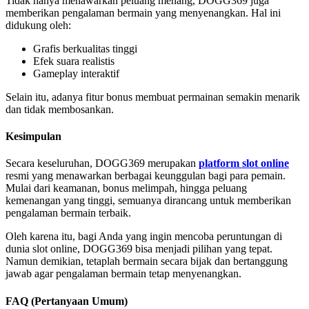
Tidak hanya menawarkan peluang menang, DOGG369 juga
memberikan pengalaman bermain yang menyenangkan. Hal ini
didukung oleh:
Grafis berkualitas tinggi
Efek suara realistis
Gameplay interaktif
Selain itu, adanya fitur bonus membuat permainan semakin menarik
dan tidak membosankan.
Kesimpulan
Secara keseluruhan, DOGG369 merupakan
platform slot online
resmi yang menawarkan berbagai keunggulan bagi para pemain.
Mulai dari keamanan, bonus melimpah, hingga peluang
kemenangan yang tinggi, semuanya dirancang untuk memberikan
pengalaman bermain terbaik.
Oleh karena itu, bagi Anda yang ingin mencoba peruntungan di
dunia slot online, DOGG369 bisa menjadi pilihan yang tepat.
Namun demikian, tetaplah bermain secara bijak dan bertanggung
jawab agar pengalaman bermain tetap menyenangkan.
FAQ (Pertanyaan Umum)