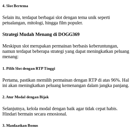
4. Slot Bertema
Selain itu, terdapat berbagai slot dengan tema unik seperti
petualangan, mitologi, hingga film populer.
Strategi Mudah Menang di DOGG369
Meskipun slot merupakan permainan berbasis keberuntungan,
namun terdapat beberapa strategi yang dapat meningkatkan peluang
menang:
1. Pilih Slot dengan RTP Tinggi
Pertama, pastikan memilih permainan dengan RTP di atas 96%. Hal
ini akan meningkatkan peluang kemenangan dalam jangka panjang.
2. Atur Modal dengan Bijak
Selanjutnya, kelola modal dengan baik agar tidak cepat habis.
Hindari bermain secara emosional.
3. Manfaatkan Bonus