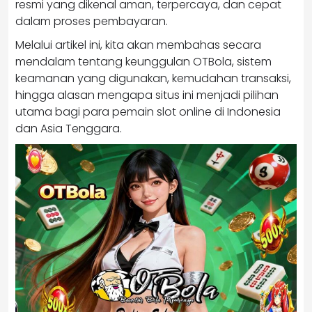
resmi yang dikenal aman, terpercaya, dan cepat
dalam proses pembayaran.
Melalui artikel ini, kita akan membahas secara
mendalam tentang keunggulan OTBola, sistem
keamanan yang digunakan, kemudahan transaksi,
hingga alasan mengapa situs ini menjadi pilihan
utama bagi para pemain slot online di Indonesia
dan Asia Tenggara.