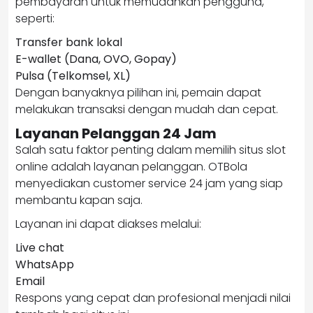
pembayaran untuk memudahkan pengguna,
seperti:
Transfer bank lokal
E-wallet (Dana, OVO, Gopay)
Pulsa (Telkomsel, XL)
Dengan banyaknya pilihan ini, pemain dapat
melakukan transaksi dengan mudah dan cepat.
Layanan Pelanggan 24 Jam
Salah satu faktor penting dalam memilih situs slot
online adalah layanan pelanggan. OTBola
menyediakan customer service 24 jam yang siap
membantu kapan saja.
Layanan ini dapat diakses melalui:
Live chat
WhatsApp
Email
Respons yang cepat dan profesional menjadi nilai