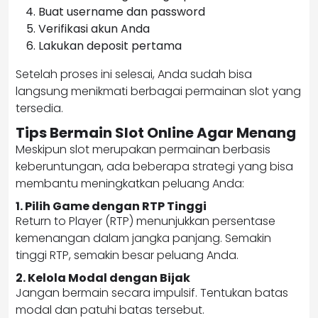
Buat username dan password
Verifikasi akun Anda
Lakukan deposit pertama
Setelah proses ini selesai, Anda sudah bisa
langsung menikmati berbagai permainan slot yang
tersedia.
Tips Bermain Slot Online Agar Menang
Meskipun slot merupakan permainan berbasis
keberuntungan, ada beberapa strategi yang bisa
membantu meningkatkan peluang Anda:
1. Pilih Game dengan RTP Tinggi
Return to Player (RTP) menunjukkan persentase
kemenangan dalam jangka panjang. Semakin
tinggi RTP, semakin besar peluang Anda.
2. Kelola Modal dengan Bijak
Jangan bermain secara impulsif. Tentukan batas
modal dan patuhi batas tersebut.