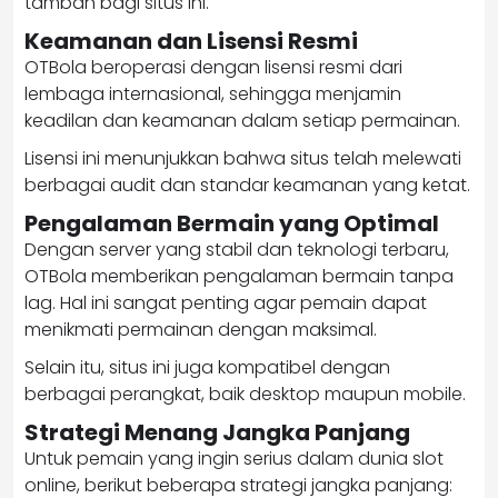
tambah bagi situs ini.
Keamanan dan Lisensi Resmi
OTBola beroperasi dengan lisensi resmi dari
lembaga internasional, sehingga menjamin
keadilan dan keamanan dalam setiap permainan.
Lisensi ini menunjukkan bahwa situs telah melewati
berbagai audit dan standar keamanan yang ketat.
Pengalaman Bermain yang Optimal
Dengan server yang stabil dan teknologi terbaru,
OTBola memberikan pengalaman bermain tanpa
lag. Hal ini sangat penting agar pemain dapat
menikmati permainan dengan maksimal.
Selain itu, situs ini juga kompatibel dengan
berbagai perangkat, baik desktop maupun mobile.
Strategi Menang Jangka Panjang
Untuk pemain yang ingin serius dalam dunia slot
online, berikut beberapa strategi jangka panjang: