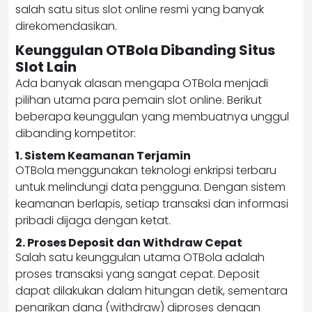
salah satu situs slot online resmi yang banyak
direkomendasikan.
Keunggulan OTBola Dibanding Situs
Slot Lain
Ada banyak alasan mengapa OTBola menjadi
pilihan utama para pemain slot online. Berikut
beberapa keunggulan yang membuatnya unggul
dibanding kompetitor:
1. Sistem Keamanan Terjamin
OTBola menggunakan teknologi enkripsi terbaru
untuk melindungi data pengguna. Dengan sistem
keamanan berlapis, setiap transaksi dan informasi
pribadi dijaga dengan ketat.
2. Proses Deposit dan Withdraw Cepat
Salah satu keunggulan utama OTBola adalah
proses transaksi yang sangat cepat. Deposit
dapat dilakukan dalam hitungan detik, sementara
penarikan dana (withdraw) diproses dengan