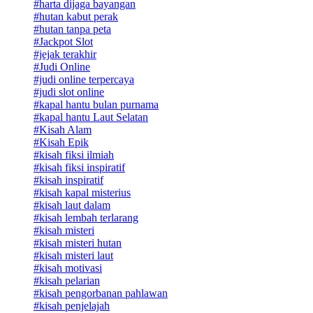
#harta dijaga bayangan
#hutan kabut perak
#hutan tanpa peta
#Jackpot Slot
#jejak terakhir
#Judi Online
#judi online terpercaya
#judi slot online
#kapal hantu bulan purnama
#kapal hantu Laut Selatan
#Kisah Alam
#Kisah Epik
#kisah fiksi ilmiah
#kisah fiksi inspiratif
#kisah inspiratif
#kisah kapal misterius
#kisah laut dalam
#kisah lembah terlarang
#kisah misteri
#kisah misteri hutan
#kisah misteri laut
#kisah motivasi
#kisah pelarian
#kisah pengorbanan pahlawan
#kisah penjelajah