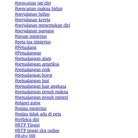
#pencarian jati diri
#pencarian makna hidup
#perjalanan hidup
#perjalanan kereta
#perjalanan menemukan diri
#perjalanan panjang
#pesan misterius
#peta tua misterius
#Petualang
#Petualangan
#petualangan alam
#petualangan antariksa
#petualangan epik
#petualangan horor
#petualangan laut
#petualangan luar angkasa
#petualangan penuh makna
#petualangan penuh misteri
#planet asing
#pulau misterius
#pulau tidak ada di peta
#refleksi diri
#RTP Tinggi
#RTP tinggi slot online
#Ruby388