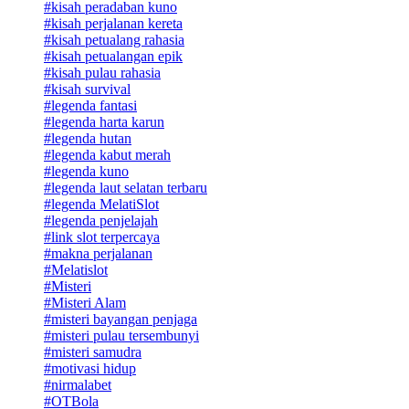
#kisah peradaban kuno
#kisah perjalanan kereta
#kisah petualang rahasia
#kisah petualangan epik
#kisah pulau rahasia
#kisah survival
#legenda fantasi
#legenda harta karun
#legenda hutan
#legenda kabut merah
#legenda kuno
#legenda laut selatan terbaru
#legenda MelatiSlot
#legenda penjelajah
#link slot terpercaya
#makna perjalanan
#Melatislot
#Misteri
#Misteri Alam
#misteri bayangan penjaga
#misteri pulau tersembunyi
#misteri samudra
#motivasi hidup
#nirmalabet
#OTBola