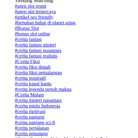
Trending Searching
#agen slot resmi
#agen slot terpercaya
#artikel seo friendly
#bertahan hidup di planet asing
#Bonus Slot
#bonus slot online
#cerita fantasi
#cerita fantasi misteri
#cerita fantasi nusantara
#cerita fantasi realistis
#Cerita Fiksi
#cerita fiksi ilmiah
#cerita fiksi petualangan
#cerita inspiratif
#cerita kapal hantu
#cerita legenda penuh makna
#Cerita Malam
#cerita misteri nusantara
#cerita mistis Indonesia
#cerita motivasi
#cerita panjang
#cerita panjang sci-fi
#cerita perjalanan
#cerita petualang