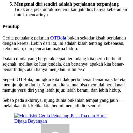
Mengenal diri sendiri adalah perjalanan terpanjang
Tidak ada peta untuk menemukan jati diri, hanya keberanian
untuk mencarinya.
Penutup
Cerita petualang pelarian
OTBola
bukan sekadar kisah perjalanan
dengan kereta. Lebih dari itu, ini adalah kisah tentang kebebasan,
keberanian, dan pencarian makna hidup.
Dalam dunia yang bergerak cepat, terkadang kita perlu berhenti
sejenak, melihat ke luar jendela, dan bertanya: apakah kita benar-
benar hidup, atau hanya menjalani rutinitas?
Seperti OTBola, mungkin kita tidak perlu benar-benar naik kereta
menuju ujung dunia. Namun, kita semua bisa memulai perjalanan
menuju versi diri yang lebih jujur, lebih berani, dan lebih hidup.
Sebab pada akhirnya, ujung dunia bukanlah tempat yang jauh —
melainkan titik ketika kita berani menjadi diri sendiri.