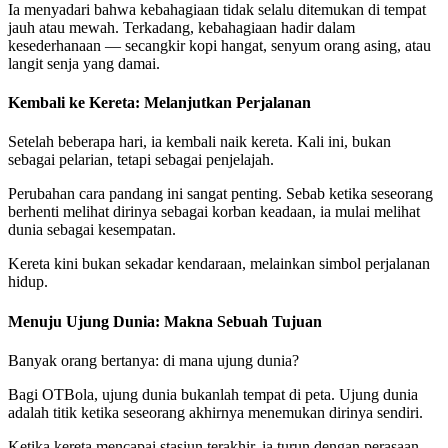
Ia menyadari bahwa kebahagiaan tidak selalu ditemukan di tempat
jauh atau mewah. Terkadang, kebahagiaan hadir dalam
kesederhanaan — secangkir kopi hangat, senyum orang asing, atau
langit senja yang damai.
Kembali ke Kereta: Melanjutkan Perjalanan
Setelah beberapa hari, ia kembali naik kereta. Kali ini, bukan
sebagai pelarian, tetapi sebagai penjelajah.
Perubahan cara pandang ini sangat penting. Sebab ketika seseorang
berhenti melihat dirinya sebagai korban keadaan, ia mulai melihat
dunia sebagai kesempatan.
Kereta kini bukan sekadar kendaraan, melainkan simbol perjalanan
hidup.
Menuju Ujung Dunia: Makna Sebuah Tujuan
Banyak orang bertanya: di mana ujung dunia?
Bagi OTBola, ujung dunia bukanlah tempat di peta. Ujung dunia
adalah titik ketika seseorang akhirnya menemukan dirinya sendiri.
Ketika kereta mencapai stasiun terakhir, ia turun dengan perasaan