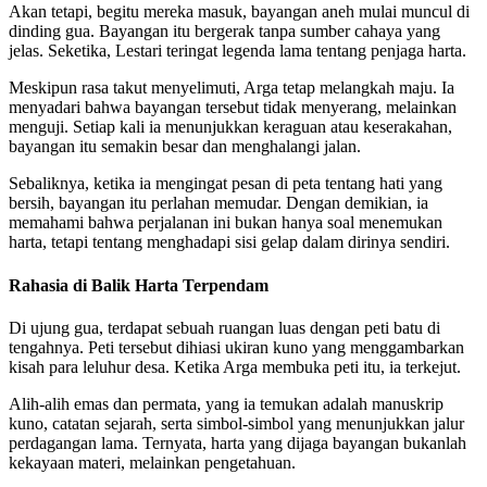
Akan tetapi, begitu mereka masuk, bayangan aneh mulai muncul di
dinding gua. Bayangan itu bergerak tanpa sumber cahaya yang
jelas. Seketika, Lestari teringat legenda lama tentang penjaga harta.
Meskipun rasa takut menyelimuti, Arga tetap melangkah maju. Ia
menyadari bahwa bayangan tersebut tidak menyerang, melainkan
menguji. Setiap kali ia menunjukkan keraguan atau keserakahan,
bayangan itu semakin besar dan menghalangi jalan.
Sebaliknya, ketika ia mengingat pesan di peta tentang hati yang
bersih, bayangan itu perlahan memudar. Dengan demikian, ia
memahami bahwa perjalanan ini bukan hanya soal menemukan
harta, tetapi tentang menghadapi sisi gelap dalam dirinya sendiri.
Rahasia di Balik Harta Terpendam
Di ujung gua, terdapat sebuah ruangan luas dengan peti batu di
tengahnya. Peti tersebut dihiasi ukiran kuno yang menggambarkan
kisah para leluhur desa. Ketika Arga membuka peti itu, ia terkejut.
Alih-alih emas dan permata, yang ia temukan adalah manuskrip
kuno, catatan sejarah, serta simbol-simbol yang menunjukkan jalur
perdagangan lama. Ternyata, harta yang dijaga bayangan bukanlah
kekayaan materi, melainkan pengetahuan.