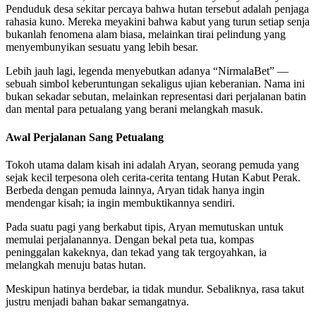
Penduduk desa sekitar percaya bahwa hutan tersebut adalah penjaga
rahasia kuno. Mereka meyakini bahwa kabut yang turun setiap senja
bukanlah fenomena alam biasa, melainkan tirai pelindung yang
menyembunyikan sesuatu yang lebih besar.
Lebih jauh lagi, legenda menyebutkan adanya “NirmalaBet” —
sebuah simbol keberuntungan sekaligus ujian keberanian. Nama ini
bukan sekadar sebutan, melainkan representasi dari perjalanan batin
dan mental para petualang yang berani melangkah masuk.
Awal Perjalanan Sang Petualang
Tokoh utama dalam kisah ini adalah Aryan, seorang pemuda yang
sejak kecil terpesona oleh cerita-cerita tentang Hutan Kabut Perak.
Berbeda dengan pemuda lainnya, Aryan tidak hanya ingin
mendengar kisah; ia ingin membuktikannya sendiri.
Pada suatu pagi yang berkabut tipis, Aryan memutuskan untuk
memulai perjalanannya. Dengan bekal peta tua, kompas
peninggalan kakeknya, dan tekad yang tak tergoyahkan, ia
melangkah menuju batas hutan.
Meskipun hatinya berdebar, ia tidak mundur. Sebaliknya, rasa takut
justru menjadi bahan bakar semangatnya.