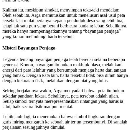
Kalimat itu, meskipun singkat, menyimpan teka-teki mendalam.
Oleh sebab itu, Arga memutuskan untuk menelusuri asal-usul peta
tersebut. Ia mulai bertanya kepada penduduk desa yang lebih tua,
tetapi tak satu pun yang berani berbicara panjang lebar. Sebaliknya,
mereka hanya memperingatkannya tentang “bayangan penjaga”
yang konon melindungi harta tersebut.
Misteri Bayangan Penjaga
Legenda tentang bayangan penjaga telah beredar selama beberapa
generasi. Konon, bayangan itu bukan makhluk biasa, melainkan
energi dari para leluhur yang bersumpah menjaga harta dari tangan
yang tamak. Dengan kata lain, harta tersebut tidak bisa diraih hanya
dengan kekuatan fisik, melainkan dengan niat yang tulus.
Seiring berjalannya waktu, Arga menyadari bahwa peta itu bukan
sekadar panduan lokasi. Sebaliknya, peta tersebut adalah ujian.
Setiap simbol ternyata merepresentasikan rintangan yang harus ia
lalui, baik secara fisik maupun mental.
Lebih jauh lagi, ia menemukan bahwa simbol lingkaran dengan
garis miring mengarah ke sebuah air terjun tersembunyi. Di sanalah
perjalanan sesungguhnya dimulai.