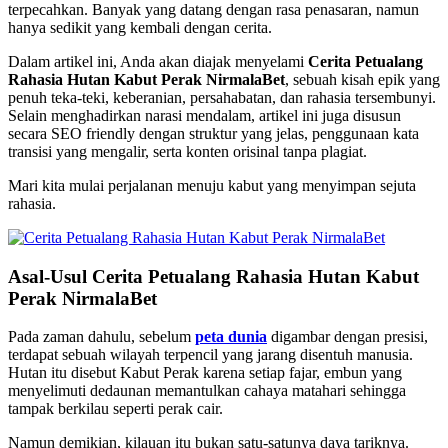
terpecahkan. Banyak yang datang dengan rasa penasaran, namun
hanya sedikit yang kembali dengan cerita.
Dalam artikel ini, Anda akan diajak menyelami
Cerita Petualang
Rahasia Hutan Kabut Perak NirmalaBet
, sebuah kisah epik yang
penuh teka-teki, keberanian, persahabatan, dan rahasia tersembunyi.
Selain menghadirkan narasi mendalam, artikel ini juga disusun
secara SEO friendly dengan struktur yang jelas, penggunaan kata
transisi yang mengalir, serta konten orisinal tanpa plagiat.
Mari kita mulai perjalanan menuju kabut yang menyimpan sejuta
rahasia.
Asal-Usul
Cerita Petualang Rahasia Hutan Kabut
Perak NirmalaBet
Pada zaman dahulu, sebelum
peta dunia
digambar dengan presisi,
terdapat sebuah wilayah terpencil yang jarang disentuh manusia.
Hutan itu disebut Kabut Perak karena setiap fajar, embun yang
menyelimuti dedaunan memantulkan cahaya matahari sehingga
tampak berkilau seperti perak cair.
Namun demikian, kilauan itu bukan satu-satunya daya tariknya.