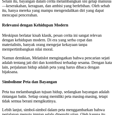
Selain itu, bayangan dalam cerita melambangkan sisi gelap manusia
—keserakahan, keraguan, dan ambisi yang berlebihan. Oleh sebab
itu, hanya mereka yang mampu mengendalikan diri yang dapat
mencapai pencerahan.
Relevansi dengan Kehidupan Modern
Meskipun berlatar kisah klasik, pesan cerita ini sangat relevan
dengan kehidupan modern. Di era yang serba cepat dan
materialistis, banyak orang mengejar kekayaan tanpa
mempertimbangkan nilai moral.
Namun demikian, Melatislot mengingatkan bahwa pencarian sejati
adalah tentang jati diri dan kontribusi terhadap sesama. Dengan kata
lain, perjalanan hidup adalah peta yang harus dibaca dengan
bijaksana.
Simbolisme Peta dan Bayangan
Peta tua melambangkan tujuan hidup, sedangkan bayangan adalah
rintangan batin. Setiap orang memiliki peta masing-masing, tetapi
tidak semua berani mengikutinya.
Lebih lanjut, simbol-simbol dalam peta menggambarkan bahwa
perjalanan menuju impian selalu dipenuhi ujian. Oleh karena itu,