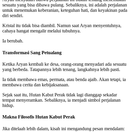
sesuatu yang bisa dibawa pulang. Sebaliknya, ini adalah perjalanan
untuk menemukan keberanian, keteguhan hati, dan keyakinan pada
diri sendiri.
Kristal itu tidak bisa diambil. Namun saat Aryan menyentuhnya,
cahaya hangat mengalir melalui tubuhnya.
Ia berubah.
Transformasi Sang Petualang
Ketika Aryan kembali ke desa, orang-orang menyadari ada sesuatu
yang berbeda. Tatapannya lebih tenang, langkahnya lebih pasti.
Ia tidak membawa emas, permata, atau benda ajaib. Akan tetapi, ia
membawa cerita dan kebijaksanaan.
Sejak saat itu, Hutan Kabut Perak tidak lagi dianggap sekadar
tempat menyeramkan. Sebaliknya, ia menjadi simbol perjalanan
hidup.
Makna Filosofis Hutan Kabut Perak
Jika ditelaah lebih dalam, kisah ini mengandung pesan mendalam: