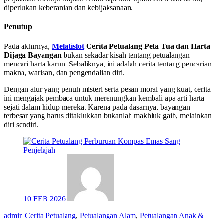
diperlukan keberanian dan kebijaksanaan.
Penutup
Pada akhirnya,
Melatislot
Cerita Petualang Peta Tua dan Harta
Dijaga Bayangan
bukan sekadar kisah tentang petualangan
mencari harta karun. Sebaliknya, ini adalah cerita tentang pencarian
makna, warisan, dan pengendalian diri.
Dengan alur yang penuh misteri serta pesan moral yang kuat, cerita
ini mengajak pembaca untuk merenungkan kembali apa arti harta
sejati dalam hidup mereka. Karena pada dasarnya, bayangan
terbesar yang harus ditaklukkan bukanlah makhluk gaib, melainkan
diri sendiri.
10
FEB
2026
admin
Cerita Petualang
,
Petualangan Alam
,
Petualangan Anak &