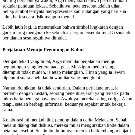
Seiring berjalannya waktu, Arga menyadari bahwa peta itu bukan
sekadar panduan lokasi. Sebaliknya, peta tersebut adalah ujian.
Setiap simbol ternyata merepresentasikan rintangan yang harus ia
lalui, baik secara fisik maupun mental.
Lebih jauh lagi, ia menemukan bahwa simbol lingkaran dengan
garis miring mengarah ke sebuah air terjun tersembunyi. Di sanalah
perjalanan sesungguhnya dimulai.
Perjalanan Menuju Pegunungan Kabut
Dengan tekad yang bulat, Arga memulai perjalanan menuju
pegunungan yang tertera pada peta. Meskipun medan yang
ditempuh tidak mudah, ia tetap melangkah. Hutan yang ia lewati
dipenuhi suara aneh dan hewan liar yang mengintai.
Namun demikian, ia tidak sendirian. Dalam perjalanannya, ia
bertemu dengan Lestari, seorang peneliti sejarah yang tertarik pada
mitos harta penjaga bayangan. Awalnya, mereka saling curiga. Akan
tetapi, setelah berbagi informasi, keduanya sepakat untuk bekerja
sama.
Kolaborasi ini menjadi titik penting dalam cerita Melatislot. Sebab,
melalui dialog dan diskusi, mereka mulai menguraikan kode dalam
peta tua tersebut. Selain itu, hubungan mereka berkembang menjadi