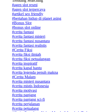
Trending Searching
#agen slot resmi
#agen slot terpercaya
#artikel seo friendly
#bertahan hidup di planet asing
#Bonus Slot
#bonus slot online
#cerita fantasi
#cerita fantasi misteri
#cerita fantasi nusantara
#cerita fantasi realistis
#Cerita Fiksi
#cerita fiksi ilmiah
#cerita fiksi petualangan
#cerita inspiratif
#cerita kapal hantu
#cerita legenda penuh makna
#Cerita Malam
#cerita misteri nusantara
#cerita mistis Indonesia
#cerita motivasi
#cerita panjang
#cerita panjang sci-fi
#cerita perjalanan
#cerita petualang