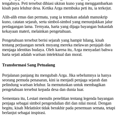
tengahnya. Peti tersebut dihiasi ukiran kuno yang menggambarkan
kisah para leluhur desa. Ketika Arga membuka peti itu, ia terkejut.
Alih-alih emas dan permata, yang ia temukan adalah manuskrip
kuno, catatan sejarah, serta simbol-simbol yang menunjukkan jalur
perdagangan lama. Ternyata, harta yang dijaga bayangan bukanlah
kekayaan materi, melainkan pengetahuan.
Pengetahuan tersebut berisi sejarah yang hampir hilang, kisah
tentang perjuangan nenek moyang mereka melawan penjajah dan
menjaga identitas budaya. Oleh karena itu, Arga menyadari bahwa
harta sejati adalah warisan intelektual dan moral.
Transformasi Sang Petualang
Perjalanan panjang itu mengubah Arga. Jika sebelumnya ia hanya
seorang pemuda penasaran, kini ia menjadi penjaga sejarah dan
pelindung warisan leluhur. Ia memutuskan untuk membagikan
pengetahuan tersebut kepada desa dan dunia luar.
Sementara itu, Lestari menulis penelitian tentang legenda bayangan
penjaga sebagai simbol pengendalian diri dan nilai moral. Dengan
begitu, kisah Melatislot tidak berakhir pada penemuan semata, tetapi
berlanjut sebagai inspirasi.