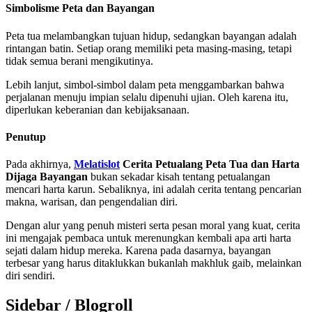
Simbolisme Peta dan Bayangan
Peta tua melambangkan tujuan hidup, sedangkan bayangan adalah
rintangan batin. Setiap orang memiliki peta masing-masing, tetapi
tidak semua berani mengikutinya.
Lebih lanjut, simbol-simbol dalam peta menggambarkan bahwa
perjalanan menuju impian selalu dipenuhi ujian. Oleh karena itu,
diperlukan keberanian dan kebijaksanaan.
Penutup
Pada akhirnya,
Melatislot
Cerita Petualang Peta Tua dan Harta
Dijaga Bayangan
bukan sekadar kisah tentang petualangan
mencari harta karun. Sebaliknya, ini adalah cerita tentang pencarian
makna, warisan, dan pengendalian diri.
Dengan alur yang penuh misteri serta pesan moral yang kuat, cerita
ini mengajak pembaca untuk merenungkan kembali apa arti harta
sejati dalam hidup mereka. Karena pada dasarnya, bayangan
terbesar yang harus ditaklukkan bukanlah makhluk gaib, melainkan
diri sendiri.
Sidebar / Blogroll