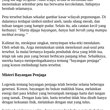
menemukan selembar peta tua berwarna kecokelatan, hidupnya
berubah selamanya.
Peta tersebut bukan sekadar gambar kasar wilayah pegunungan. Di
dalamnya terdapat simbol-simbol aneh, tanda silang merah, dan
tulisan tangan yang hampir pudar. Selain itu, ada catatan kecil yang
berbunyi:
“Harta dijaga bayangan, hanya hati bersih yang mampu
melihat terang.”
Kalimat itu, meskipun singkat, menyimpan teka-teki mendalam.
Oleh sebab itu, Arga memutuskan untuk menelusuri asal-usul peta
tersebut. Ia mulai bertanya kepada penduduk desa yang lebih tua,
tetapi tak satu pun yang berani berbicara panjang lebar. Sebaliknya,
mereka hanya memperingatkannya tentang “bayangan penjaga”
yang konon melindungi harta tersebut.
Misteri Bayangan Penjaga
Legenda tentang bayangan penjaga telah beredar selama beberapa
generasi. Konon, bayangan itu bukan makhluk biasa, melainkan
energi dari para leluhur yang bersumpah menjaga harta dari tangan
yang tamak. Dengan kata lain, harta tersebut tidak bisa diraih hanya
dengan kekuatan fisik, melainkan dengan niat yang tulus.