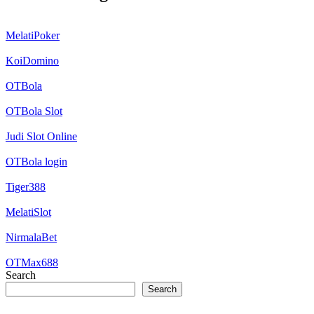
MelatiPoker
KoiDomino
OTBola
OTBola Slot
Judi Slot Online
OTBola login
Tiger388
MelatiSlot
NirmalaBet
OTMax688
Search
Search