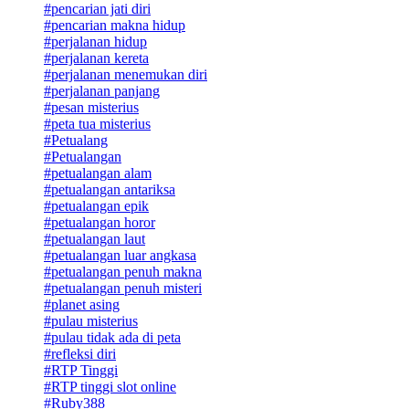
#pencarian jati diri
#pencarian makna hidup
#perjalanan hidup
#perjalanan kereta
#perjalanan menemukan diri
#perjalanan panjang
#pesan misterius
#peta tua misterius
#Petualang
#Petualangan
#petualangan alam
#petualangan antariksa
#petualangan epik
#petualangan horor
#petualangan laut
#petualangan luar angkasa
#petualangan penuh makna
#petualangan penuh misteri
#planet asing
#pulau misterius
#pulau tidak ada di peta
#refleksi diri
#RTP Tinggi
#RTP tinggi slot online
#Ruby388