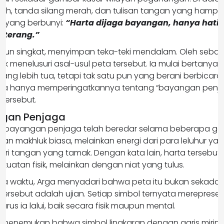
eh, tanda silang merah, dan tulisan tangan yang hampir pu
l yang berbunyi:
“Harta dijaga bayangan, hanya hati 
 terang.”
kipun singkat, menyimpan teka-teki mendalam. Oleh sebab 
 menelusuri asal-usul peta tersebut. Ia mulai bertanya
ng lebih tua, tetapi tak satu pun yang berani berbicara
eka hanya memperingatkannya tentang “bayangan penj
 tersebut.
ngan Penjaga
 bayangan penjaga telah beredar selama beberapa gen
an makhluk biasa, melainkan energi dari para leluhur y
ri tangan yang tamak. Dengan kata lain, harta tersebut ti
uatan fisik, melainkan dengan niat yang tulus.
nya waktu, Arga menyadari bahwa peta itu bukan sekadar
 tersebut adalah ujian. Setiap simbol ternyata mereprese
rus ia lalui, baik secara fisik maupun mental.
 ia menemukan bahwa simbol lingkaran dengan garis miri