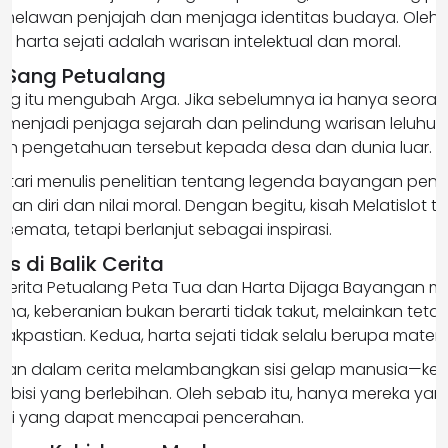
elawan penjajah dan menjaga identitas budaya. Oleh ka
harta sejati adalah warisan intelektual dan moral.
 Sang Petualang
ang itu mengubah Arga. Jika sebelumnya ia hanya seor
ia menjadi penjaga sejarah dan pelindung warisan leluhur
n pengetahuan tersebut kepada desa dan dunia luar.
estari menulis penelitian tentang legenda bayangan pen
an diri dan nilai moral. Dengan begitu, kisah Melatislot ti
mata, tetapi berlanjut sebagai inspirasi.
is di Balik Cerita
t Cerita Petualang Peta Tua dan Harta Dijaga Bayangan me
a, keberanian bukan berarti tidak takut, melainkan tet
tidakpastian. Kedua, harta sejati tidak selalu berupa materi.
angan dalam cerita melambangkan sisi gelap manusia—ke
mbisi yang berlebihan. Oleh sebab itu, hanya mereka y
iri yang dapat mencapai pencerahan.