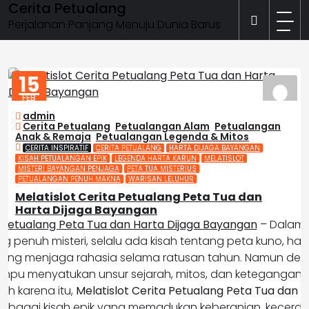
Cerita Petualang
Skip
to
Perjalanan Panjang Menuju Dunia Barus
content
15
FEB
2026
admin
Cerita Petualang
,
Petualangan Alam
,
Petualangan
Anak & Remaja
,
Petualangan Legenda & Mitos
CERITA INSPIRATIF
CERITA PETUALANG
HARTA DIJAGA BAYANGAN
KISAH PETUALANGAN EPIK
LEGENDA HARTA KARUN
MELATISLOT
MISTERI BAYANGAN PENJAGA
PETA TUA MISTERIUS
PETUALANGAN PENUH MAKNA
WARISAN LELUHUR
Melatislot Cerita Petualang Peta Tua dan
Harta Dijaga Bayangan
a Petualang Peta Tua dan Harta Dijaga Bayangan
– Dalam 
 penuh misteri, selalu ada kisah tentang peta kuno, ha
ng menjaga rahasia selama ratusan tahun. Namun demik
mpu menyatukan unsur sejarah, mitos, dan ketegangan d
eh karena itu,
Melatislot Cerita Petualang Peta Tua dan H
sebagai kisah epik yang memadukan keberanian, kecerdik