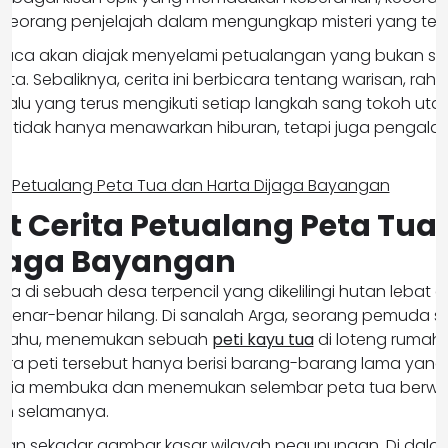
 seorang penjelajah dalam mengungkap misteri yang ter
baca akan diajak menyelami petualangan yang bukan se
a. Sebaliknya, cerita ini berbicara tentang warisan, raha
alu yang terus mengikuti setiap langkah sang tokoh ut
l ini tidak hanya menawarkan hiburan, tetapi juga penga
.
ot Cerita Petualang Peta Tua
ijaga Bayangan
a di sebuah desa terpencil yang dikelilingi hutan lebat 
 benar-benar hilang. Di sanalah Arga, seorang pemuda
n tahu, menemukan sebuah
peti kayu tua
di loteng rumah 
ira peti tersebut hanya berisi barang-barang lama yang 
tika ia membuka dan menemukan selembar peta tua berwa
ah selamanya.
ukan sekadar gambar kasar wilayah pegunungan. Di dal