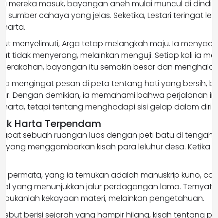
gitu mereka masuk, bayangan aneh mulai muncul di dindi
pa sumber cahaya yang jelas. Seketika, Lestari teringat l
 harta.
kut menyelimuti, Arga tetap melangkah maju. Ia menyad
t tidak menyerang, melainkan menguji. Setiap kali ia me
eserakahan, bayangan itu semakin besar dan menghalang
ka ia mengingat pesan di peta tentang hati yang bersih, 
r. Dengan demikian, ia memahami bahwa perjalanan in
arta, tetapi tentang menghadapi sisi gelap dalam diriny
alik Harta Terpendam
rdapat sebuah ruangan luas dengan peti batu di tengahny
uno yang menggambarkan kisah para leluhur desa. Ketika
.
an permata, yang ia temukan adalah manuskrip kuno, cat
bol yang menunjukkan jalur perdagangan lama. Ternyata
 bukanlah kekayaan materi, melainkan pengetahuan.
ebut berisi sejarah yang hampir hilang, kisah tentang p