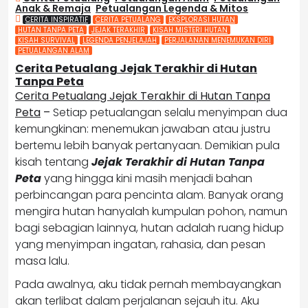
Anak & Remaja
,
Petualangan Legenda & Mitos
CERITA INSPIRATIF
CERITA PETUALANG
EKSPLORASI HUTAN
HUTAN TANPA PETA
JEJAK TERAKHIR
KISAH MISTERI HUTAN
KISAH SURVIVAL
LEGENDA PENJELAJAH
PERJALANAN MENEMUKAN DIRI
PETUALANGAN ALAM
Cerita Petualang Jejak Terakhir di Hutan
Tanpa Peta
Cerita Petualang Jejak Terakhir di Hutan Tanpa
Peta
–
Setiap petualangan selalu menyimpan dua
kemungkinan: menemukan jawaban atau justru
bertemu lebih banyak pertanyaan. Demikian pula
kisah tentang
Jejak Terakhir di Hutan Tanpa
Peta
yang hingga kini masih menjadi bahan
perbincangan para pencinta alam. Banyak orang
mengira hutan hanyalah kumpulan pohon, namun
bagi sebagian lainnya, hutan adalah ruang hidup
yang menyimpan ingatan, rahasia, dan pesan
masa lalu.
Pada awalnya, aku tidak pernah membayangkan
akan terlibat dalam perjalanan sejauh itu. Aku