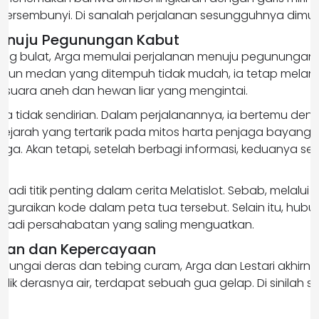
n tersembunyi. Di sanalah perjalanan sesungguhnya dimula
Menuju Pegunungan Kabut
ng bulat, Arga memulai perjalanan menuju pegunungan 
ipun medan yang ditempuh tidak mudah, ia tetap melan
hi suara aneh dan hewan liar yang mengintai.
ia tidak sendirian. Dalam perjalanannya, ia bertemu denga
 sejarah yang tertarik pada mitos harta penjaga bayanga
riga. Akan tetapi, setelah berbagi informasi, keduanya se
njadi titik penting dalam cerita Melatislot. Sebab, melalui d
guraikan kode dalam peta tua tersebut. Selain itu, hub
jadi persahabatan yang saling menguatkan.
nian dan Kepercayaan
sungai deras dan tebing curam, Arga dan Lestari akhirnya t
alik derasnya air, terdapat sebuah gua gelap. Di sinilah s