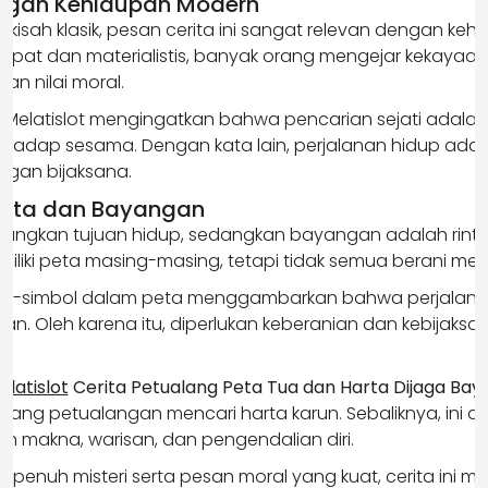
engan Kehidupan Modern
 kisah klasik, pesan cerita ini sangat relevan dengan keh
epat dan materialistis, banyak orang mengejar kekayaa
n nilai moral.
Melatislot mengingatkan bahwa pencarian sejati adalah te
erhadap sesama. Dengan kata lain, perjalanan hidup ada
ngan bijaksana.
Peta dan Bayangan
angkan tujuan hidup, sedangkan bayangan adalah rinta
iliki peta masing-masing, tetapi tidak semua berani men
imbol-simbol dalam peta menggambarkan bahwa perjalan
jian. Oleh karena itu, diperlukan keberanian dan kebijaksa
elatislot
Cerita Petualang Peta Tua dan Harta Dijaga Ba
ntang petualangan mencari harta karun. Sebaliknya, ini ad
n makna, warisan, dan pengendalian diri.
 penuh misteri serta pesan moral yang kuat, cerita ini m