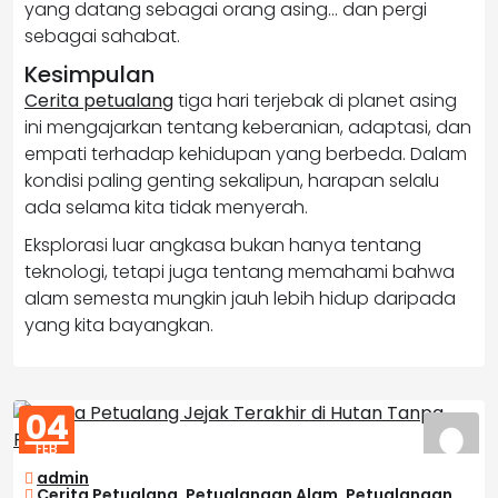
yang datang sebagai orang asing… dan pergi
sebagai sahabat.
Kesimpulan
Cerita petualang
tiga hari terjebak di planet asing
ini mengajarkan tentang keberanian, adaptasi, dan
empati terhadap kehidupan yang berbeda. Dalam
kondisi paling genting sekalipun, harapan selalu
ada selama kita tidak menyerah.
Eksplorasi luar angkasa bukan hanya tentang
teknologi, tetapi juga tentang memahami bahwa
alam semesta mungkin jauh lebih hidup daripada
yang kita bayangkan.
04
FEB
2026
admin
Cerita Petualang
,
Petualangan Alam
,
Petualangan