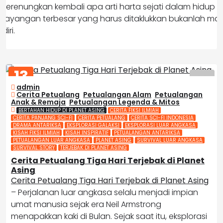
erenungkan kembali apa arti harta sejati dalam hidup m
bayangan terbesar yang harus ditaklukkan bukanlah makh
diri.
13
FEB
admin
2026
Cerita Petualang
,
Petualangan Alam
,
Petualangan
Anak & Remaja
,
Petualangan Legenda & Mitos
BERTAHAN HIDUP DI PLANET ASING
CERITA FIKSI ILMIAH
CERITA PANJANG SCI-FI
CERITA PETUALANG
CERITA SCI-FI INDONESIA
DRAMA ANTARIKSA
EKSPLORASI GALAKSI
EKSPLORASI LUAR ANGKASA
KISAH FIKSI ILMIAH
KISAH INSPIRATIF
PETUALANGAN ANTARIKSA
PETUALANGAN LUAR ANGKASA
PLANET ASING
SURVIVAL LUAR ANGKASA
SURVIVAL STORY
TERJEBAK DI PLANET ASING
Cerita Petualang Tiga Hari Terjebak di Planet
Asing
Cerita Petualang Tiga Hari Terjebak di Planet Asing
– Perjalanan luar angkasa selalu menjadi impian
umat manusia sejak era
Neil Armstrong
menapakkan kaki di Bulan. Sejak saat itu, eksplorasi