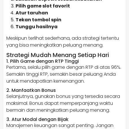
Pilih game slot favorit
Atur taruhan
Tekan tombol spin
Tunggu hasilnya
Meskipun terlihat sederhana, ada strategi tertentu
yang bisa meningkatkan peluang menang.
Strategi Mudah Menang Setiap Hari
1. Pilih Game dengan RTP Tinggi
Pertama, selalu pilih game dengan RTP di atas 96%.
Semakin tinggi RTP, semakin besar peluang Anda
untuk mendapatkan kemenangan.
2. Manfaatkan Bonus
Selanjutnya, gunakan bonus yang tersedia secara
maksimal. Bonus dapat memperpanjang waktu
bermain dan meningkatkan peluang menang.
3. Atur Modal dengan Bijak
Manajemen keuangan sangat penting. Jangan