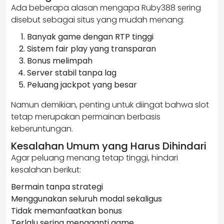
Ada beberapa alasan mengapa Ruby388 sering
disebut sebagai situs yang mudah menang:
Banyak game dengan RTP tinggi
Sistem fair play yang transparan
Bonus melimpah
Server stabil tanpa lag
Peluang jackpot yang besar
Namun demikian, penting untuk diingat bahwa slot
tetap merupakan permainan berbasis
keberuntungan.
Kesalahan Umum yang Harus Dihindari
Agar peluang menang tetap tinggi, hindari
kesalahan berikut:
Bermain tanpa strategi
Menggunakan seluruh modal sekaligus
Tidak memanfaatkan bonus
Terlalu sering mengganti game