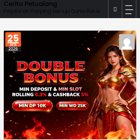
Cerita Petualang
Skip
to
Perjalanan Panjang Menuju Dunia Barus
content
25
APR
2026