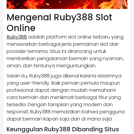
Mengenal Ruby388 Slot
Online
Ruby388
adalah platform slot online terbaru yang
menawarkan berbagai jenis permainan slot dari
provider ternama. Situs ini dirancang untuk
memberikan pengalaman bermain yang nyaman,
aman, dan tentunya menguntungkan.
Selain itu, Ruby388 juga dikenal karena sistemnya
yang user-friendly. Baik pemain pemula maupun
profesional dapat dengan mudah memahami
cara bermain dan menikmati berbagai fitur yang
tersedia. Dengan tampilan yang modern dan
responsif, Ruby388 memastikan bahwa pengguna
dapat bermain kapan saja dan di mana saja.
Keunggulan Ruby388 Dibanding Situs