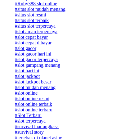
#Ruby388 slot online
#situs slot mudah menang
#situs slot resmi
#situs slot terbaik
#situs slot terpercaya
#slot aman terpercaya
#slot cepat bayar
#slot cepat dibayar
#slot gacor
#slot gacor hari ini
#slot gacor terpercaya
#slot gampang menang
#slot hari ini
#slot jackpot
#slot jackpot besar
#slot mudah menang
#slot online
#slot online resmi
#slot online terbaik
#slot online terbaru
#Slot Terbaru
#slot terpercaya
#survival luar angkasa
#survival story
#terjebak di planet asing