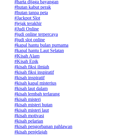
#harta dijaga bayangan
#hutan kabut perak
#hutan tanpa peta
#Jackpot Slot
#jejak terakhir
#Judi Online
#judi online terpercaya
#judi slot online
#kapal hantu bulan purnama
#kapal hantu Laut Selatan
#Kisah Alam
#Kisah Epik
#kisah fiksi ilmiah
#kisah fiksi inspiratif
#kisah inspiratif
#kisah kapal misterius
#kisah laut dalam
#kisah lembah terlarang
#kisah misteri
#kisah misteri hutan
#kisah misteri laut
#kisah motivasi
#kisah pelarian
#kisah pengorbanan pahlawan
#kisah penjelajah