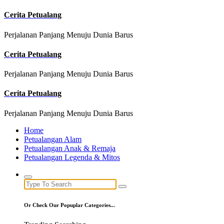
Skip
Cerita Petualang
to
content
Perjalanan Panjang Menuju Dunia Barus
Cerita Petualang
Perjalanan Panjang Menuju Dunia Barus
Cerita Petualang
Perjalanan Panjang Menuju Dunia Barus
Home
Petualangan Alam
Petualangan Anak & Remaja
Petualangan Legenda & Mitos
Search
for:
Or Check Our Popuplar Categories...