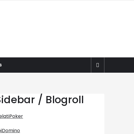
s
idebar / Blogroll
elatiPoker
oiDomino