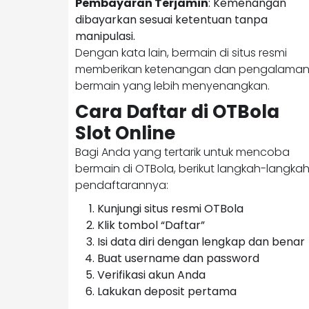
Pembayaran Terjamin
: Kemenangan
dibayarkan sesuai ketentuan tanpa
manipulasi.
Dengan kata lain, bermain di situs resmi
memberikan ketenangan dan pengalama
bermain yang lebih menyenangkan.
Cara Daftar di OTBola
Slot Online
Bagi Anda yang tertarik untuk mencoba
bermain di OTBola, berikut langkah-langka
pendaftarannya:
Kunjungi situs resmi OTBola
Klik tombol “Daftar”
Isi data diri dengan lengkap dan benar
Buat username dan password
Verifikasi akun Anda
Lakukan deposit pertama