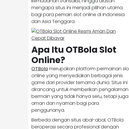
kemudahan transaksi, hingga alasan
mengapa situs ini menjadi pilihan utama
bagi para pemain slot online di Indonesia
dan Asia Tenggara.
Apa Itu OTBola Slot
Online?
OTBola
merupakan platform permainan slo
online yang menyediakan berbagai jenis
game dari provider ternama dunia. Situs ini
dirancang untuk memberikan pengalaman
bermain yang tidak hanya seru, tetapi juga
aman dan nyaman bagi para
penggunanya.
Berbeda dengan situs abal-abal, OTBola
beroperasi secara profesional dengan