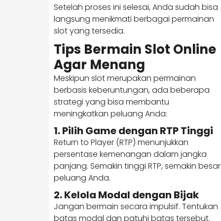
Setelah proses ini selesai, Anda sudah bisa
langsung menikmati berbagai permainan
slot yang tersedia.
Tips Bermain Slot Online
Agar Menang
Meskipun slot merupakan permainan
berbasis keberuntungan, ada beberapa
strategi yang bisa membantu
meningkatkan peluang Anda:
1. Pilih Game dengan RTP Tinggi
Return to Player (RTP) menunjukkan
persentase kemenangan dalam jangka
panjang. Semakin tinggi RTP, semakin besar
peluang Anda.
2. Kelola Modal dengan Bijak
Jangan bermain secara impulsif. Tentukan
batas modal dan patuhi batas tersebut.