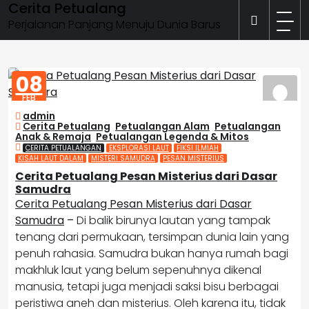
Cerita Petualang
Skip
to
Perjalanan Panjang Menuju Dunia Barus
content
08
FEB
2026
admin
Cerita Petualang
,
Petualangan Alam
,
Petualangan
Anak & Remaja
,
Petualangan Legenda & Mitos
CERITA PETUALANGAN
EKSPLORASI LAUT
FIKSI ILMIAH
KISAH LAUT DALAM
MISTERI SAMUDRA
PESAN MISTERIUS
Cerita Petualang Pesan Misterius dari Dasar
Samudra
Cerita Petualang Pesan Misterius dari Dasar
Samudra
–
Di balik birunya lautan yang tampak
tenang dari permukaan, tersimpan dunia lain yang
penuh rahasia. Samudra bukan hanya rumah bagi
makhluk laut yang belum sepenuhnya dikenal
manusia, tetapi juga menjadi saksi bisu berbagai
peristiwa aneh dan misterius. Oleh karena itu, tidak