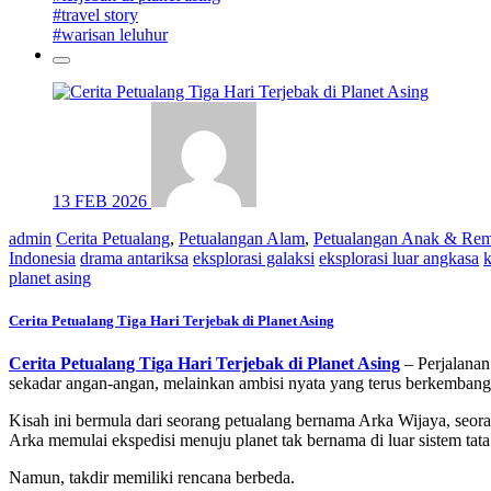
#travel story
#warisan leluhur
13
FEB
2026
admin
Cerita Petualang
,
Petualangan Alam
,
Petualangan Anak & Rem
Indonesia
drama antariksa
eksplorasi galaksi
eksplorasi luar angkasa
k
planet asing
Cerita Petualang Tiga Hari Terjebak di Planet Asing
Cerita Petualang Tiga Hari Terjebak di Planet Asing
– Perjalanan
sekadar angan-angan, melainkan ambisi nyata yang terus berkembang.
Kisah ini bermula dari seorang petualang bernama Arka Wijaya, seoran
Arka memulai ekspedisi menuju planet tak bernama di luar sistem tat
Namun, takdir memiliki rencana berbeda.