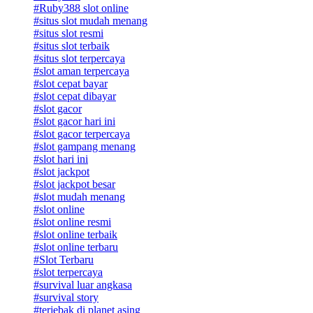
#Ruby388 slot online
#situs slot mudah menang
#situs slot resmi
#situs slot terbaik
#situs slot terpercaya
#slot aman terpercaya
#slot cepat bayar
#slot cepat dibayar
#slot gacor
#slot gacor hari ini
#slot gacor terpercaya
#slot gampang menang
#slot hari ini
#slot jackpot
#slot jackpot besar
#slot mudah menang
#slot online
#slot online resmi
#slot online terbaik
#slot online terbaru
#Slot Terbaru
#slot terpercaya
#survival luar angkasa
#survival story
#terjebak di planet asing