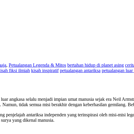
aja
,
Petualangan Legenda & Mitos
bertahan hidup di planet asing
cerit
isah fiksi ilmiah
kisah inspiratif
petualangan antariksa
petualangan luar
 luar angkasa selalu menjadi impian umat manusia sejak era
Neil Armst
 Namun, tidak semua misi berakhir dengan keberhasilan gemilang. Bebe
g penjelajah antariksa independen yang terinspirasi oleh misi-misi lege
a surya yang dikenal manusia.