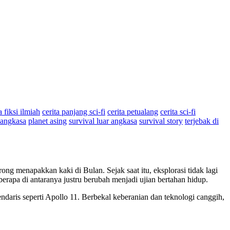
a fiksi ilmiah
cerita panjang sci-fi
cerita petualang
cerita sci-fi
 angkasa
planet asing
survival luar angkasa
survival story
terjebak di
rong
menapakkan kaki di Bulan. Sejak saat itu, eksplorasi tidak lagi
rapa di antaranya justru berubah menjadi ujian bertahan hidup.
ndaris seperti
Apollo 11
. Berbekal keberanian dan teknologi canggih,