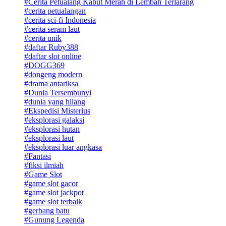
#Cerita Petualang Kabut Merah di Lembah Terlarang
#cerita petualangan
#cerita sci-fi Indonesia
#cerita seram laut
#cerita unik
#daftar Ruby388
#daftar slot online
#DOGG369
#dongeng modern
#drama antariksa
#Dunia Tersembunyi
#dunia yang hilang
#Ekspedisi Misterius
#eksplorasi galaksi
#eksplorasi hutan
#eksplorasi laut
#eksplorasi luar angkasa
#Fantasi
#fiksi ilmiah
#Game Slot
#game slot gacor
#game slot jackpot
#game slot terbaik
#gerbang batu
#Gunung Legenda