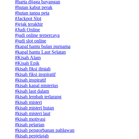
#harta dijaga bayangan
#hutan kabut perak
#hutan tanpa peta
#Jackpot Slot
#jejak terakhir
#Judi Online
#judi online terpercaya
#judi slot online
#kapal hantu bulan purnama
#kapal hantu Laut Selatan
#Kisah Alam
#Kisah Epik
#kisah fiksi ilmiah
#kisah fiksi inspiratif
#kisah inspiratif
#kisah kapal misterius
#kisah laut dalam
#kisah lembah terlarang
#kisah misteri
#kisah misteri hutan
#kisah misteri laut
#kisah motivasi
#kisah pelarian
#kisah pengorbanan pahlawan
#kisah penjelajah