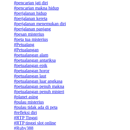
#pencarian jati diri
#pencarian makna hidup
#perjalanan hidup
#perjalanan kereta
#perjalanan menemukan diri
#perjalanan panjang
#pesan misterius
#peta tua misterius
#Petualang
#Petualangan
#petualangan alam
#petualangan antariksa
#petualangan epik
#petualangan horor
#petualangan laut
#petualangan luar angkasa
#petualangan penuh makna
#petualangan penuh misteri
#planet asing
#pulau misterius
#pulau tidak ada di peta
#refleksi diri
#RTP Tinggi
#RTP tinggi slot online
#Ruby388