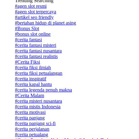
Trending Searching
#agen slot resmi
#agen slot terpercaya
#artikel seo friendly
#bertahan hidup di planet asing
#Bonus Slot
#bonus slot online
#cerita fantasi
#cerita fantasi misteri
#cerita fantasi nusantara
#cerita fantasi realistis
#Cerita Fiksi
#cerita fiksi ilmiah
#cerita fiksi petualangan
#cerita inspiratif
#cerita kapal hantu
#cerita legenda penuh makna
#Cerita Malam
#cerita misteri nusantara
#cerita mistis Indonesia
#cerita motivasi
#cerita panjang
#cerita panjang sci-fi
#cerita perjalanan
#cerita petualang