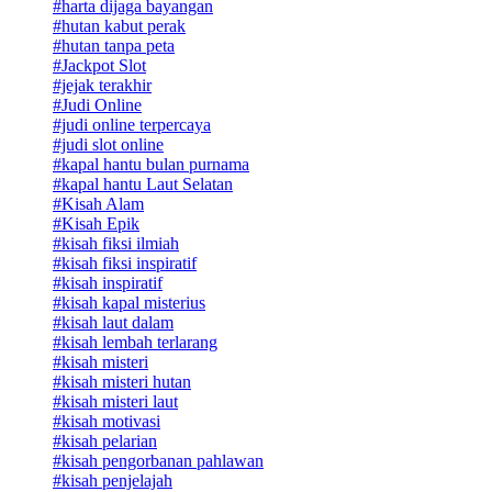
#harta dijaga bayangan
#hutan kabut perak
#hutan tanpa peta
#Jackpot Slot
#jejak terakhir
#Judi Online
#judi online terpercaya
#judi slot online
#kapal hantu bulan purnama
#kapal hantu Laut Selatan
#Kisah Alam
#Kisah Epik
#kisah fiksi ilmiah
#kisah fiksi inspiratif
#kisah inspiratif
#kisah kapal misterius
#kisah laut dalam
#kisah lembah terlarang
#kisah misteri
#kisah misteri hutan
#kisah misteri laut
#kisah motivasi
#kisah pelarian
#kisah pengorbanan pahlawan
#kisah penjelajah