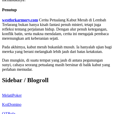
Penutup
westforkarmory.com
Cerita Petualang Kabut Merah di Lembah
Terlarang bukan hanya kisah fantasi penuh misteri, tetapi juga
refleksi tentang perjalanan hidup. Dengan alur penuh ketegangan,
konflik batin, serta makna mendalam, cerita ini mengajak pembaca
merenungkan arti keberanian sejati.
Pada akhirnya, kabut merah bukanlah musuh. Ia hanyalah ujian bagi
mereka yang berani melangkah lebih jauh dari batas ketakutan.
Dan mungkin, di suatu tempat yang jauh di antara pegunungan
sunyi, cahaya seorang petualang masih bersinar di balik kabut yang
perlahan memudar.
Sidebar / Blogroll
MelatiPoker
KoiDomino
OTBola