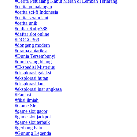
#Cerita Petualang Kabut Merah di Lembah Terlarang
#cerita petualangan
#cerita sci-fi Indonesia
#cerita seram laut
#cerita unik
#daftar Ruby388
#daftar slot online
#DOGG369
#dongeng modern
#drama antariksa
#Dunia Tersembunyi
#dunia yang hilang
#Ekspedisi Misterius
#eksplorasi galaksi
#eksplorasi hutan
#eksplorasi laut
#eksplorasi luar angkasa
#Fantasi
#fiksi ilmiah
#Game Slot
#game slot gacor
#game slot jackpot
#game slot terbaik
#gerbang batu
#Gunung Legenda