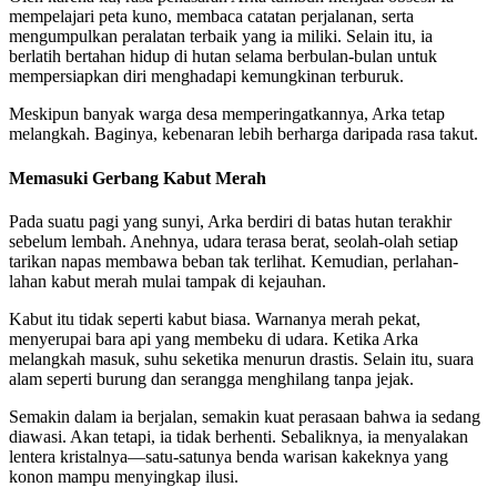
mempelajari peta kuno, membaca catatan perjalanan, serta
mengumpulkan peralatan terbaik yang ia miliki. Selain itu, ia
berlatih bertahan hidup di hutan selama berbulan-bulan untuk
mempersiapkan diri menghadapi kemungkinan terburuk.
Meskipun banyak warga desa memperingatkannya, Arka tetap
melangkah. Baginya, kebenaran lebih berharga daripada rasa takut.
Memasuki Gerbang Kabut Merah
Pada suatu pagi yang sunyi, Arka berdiri di batas hutan terakhir
sebelum lembah. Anehnya, udara terasa berat, seolah-olah setiap
tarikan napas membawa beban tak terlihat. Kemudian, perlahan-
lahan kabut merah mulai tampak di kejauhan.
Kabut itu tidak seperti kabut biasa. Warnanya merah pekat,
menyerupai bara api yang membeku di udara. Ketika Arka
melangkah masuk, suhu seketika menurun drastis. Selain itu, suara
alam seperti burung dan serangga menghilang tanpa jejak.
Semakin dalam ia berjalan, semakin kuat perasaan bahwa ia sedang
diawasi. Akan tetapi, ia tidak berhenti. Sebaliknya, ia menyalakan
lentera kristalnya—satu-satunya benda warisan kakeknya yang
konon mampu menyingkap ilusi.