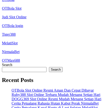
OTBola Slot
Judi Slot Online
OTBola login
Tiger388
MelatiSlot
NirmalaBet
OTMax688
Search
Search
Recent Posts
OTBola Slot Online Resmi Aman Dan Cepat Dibayar
Ruby388 Slot Online Terbaru Mudah Menang Setiap Hari
DOGG369 Slot Online Resmi Mudah Menang Setiap Hari
Cerita Petualang Rahasia Hutan Kabut Perak NirmalaBet
Cerita Petualang Kapal Hantu di Laut Selatan MelatiSlot