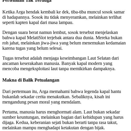
Pertemuan Tak Terduga
Ketika Arga hendak kembali ke dek, tiba-tiba muncul sosok samar
di hadapannya. Sosok itu tidak menyeramkan, melainkan terlihat
seperti kapten kapal dari masa lampau.
Dengan suara berat namun lembut, sosok tersebut menjelaskan
bahwa kapal MelatiSlot terjebak antara dua dunia. Mereka bukan
roh jahat, melainkan jiwa-jiwa yang belum menemukan kedamaian
karena tugas yang belum selesai.
Tugas tersebut adalah menjaga keseimbangan Laut Selatan dari
ancaman keserakahan manusia. Banyak kapal modern yang
mencoba mengeksploitasi laut tanpa memikirkan dampaknya.
Makna di Balik Petualangan
Dari pertemuan itu, Arga memahami bahwa legenda kapal hantu
bukanlah sekadar cerita menakutkan. Sebaliknya, kisah ini
mengandung pesan moral yang mendalam.
Pertama, manusia harus menghormati alam. Laut bukan sekadar
sumber keuntungan, melainkan bagian dari kehidupan yang harus
dijaga. Kedua, keberanian sejati bukan berarti tanpa rasa takut,
melainkan mampu menghadapi ketakutan dengan bijak.