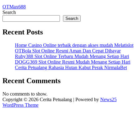
OTMax688
Search
Search
Recent Posts
Home Casino Online terbaik dengan akses mudah Melatislot
OTBola Slot Online Resmi Aman Dan Cepat Dibayar
Ruby388 Slot Online Terbaru Mudah Menang Setiap Hari
DOGG369 Slot Online Resmi Mudah Menang Setiap Hari
Cerita Petualang Rahasia Hutan Kabut Perak NirmalaBet
Recent Comments
No comments to show.
Copyright © 2026 Cerita Petualang | Powered by
News25
WordPress Theme