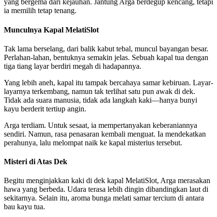
yang bergema dari kejauhan. Jantung Arga berdegup kencang, tetapi
ia memilih tetap tenang.
Munculnya Kapal MelatiSlot
Tak lama berselang, dari balik kabut tebal, muncul bayangan besar.
Perlahan-lahan, bentuknya semakin jelas. Sebuah kapal tua dengan
tiga tiang layar berdiri megah di hadapannya.
Yang lebih aneh, kapal itu tampak bercahaya samar kebiruan. Layar-
layarnya terkembang, namun tak terlihat satu pun awak di dek.
Tidak ada suara manusia, tidak ada langkah kaki—hanya bunyi
kayu berderit tertiup angin.
Arga terdiam. Untuk sesaat, ia mempertanyakan keberaniannya
sendiri. Namun, rasa penasaran kembali menguat. Ia mendekatkan
perahunya, lalu melompat naik ke kapal misterius tersebut.
Misteri di Atas Dek
Begitu menginjakkan kaki di dek kapal MelatiSlot, Arga merasakan
hawa yang berbeda. Udara terasa lebih dingin dibandingkan laut di
sekitarnya. Selain itu, aroma bunga melati samar tercium di antara
bau kayu tua.