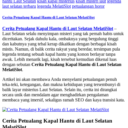
hantu Laut Selatan
kisah kapal misterius
kisah misteri laut
legenda
laut selatan terbaru
legenda MelatiSlot
petualangan horor
Cerita Petualang Kapal Hantu di Laut Selatan MelatiSlot
Cerita Petualang Kapal Hantu di Laut Selatan MelatiSlot
–
Laut Selatan selalu menyimpan misteri yang tak pernah habis untuk
diceritakan. Sejak dahulu kala, ombaknya yang bergulung tinggi
dan kabutnya yang tebal kerap dikaitkan dengan berbagai kisah
mistis. Namun, di balik cerita rakyat yang beredar, tersimpan pula
legenda tentang sebuah kapal hantu yang konon berlayar tanpa
awak. Lebih menarik lagi, kisah tersebut kemudian dikenal luas
dengan sebutan
Cerita Petualang Kapal Hantu di Laut Selatan
MelatiSlot
.
Artikel ini akan membawa Anda menyelami petualangan penuh
teka-teki, ketegangan, dan makna kehidupan yang tersembunyi di
balik layar misterius Laut Selatan. Selain itu, cerita ini dirangkai
secara unik dan mendalam agar menghadirkan pengalaman
membaca yang imersif, sekaligus ramah SEO dan kaya transisi kata.
Cerita Petualang Kapal Hantu di Laut Selatan
MelatiSlot