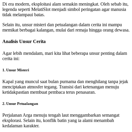
Di era modern, eksploitasi alam semakin meningkat. Oleh sebab itu,
legenda seperti MelatiSlot menjadi simbol peringatan agar manusia
tidak melampaui batas.
Selain itu, unsur misteri dan petualangan dalam cerita ini mampu
memikat berbagai kalangan, mulai dari remaja hingga orang dewasa.
Analisis Unsur Cerita
Agar lebih mendalam, mari kita lihat beberapa unsur penting dalam
cerita ini:
1. Unsur Misteri
Kapal yang muncul saat bulan purnama dan menghilang tanpa jejak
menciptakan atmosfer tegang. Transisi dari ketenangan menuju
ketidakpastian membuat pembaca terus penasaran.
2. Unsur Petualangan
Perjalanan Arga menuju tengah laut menggambarkan semangat
eksplorasi. Selain itu, konflik batin yang ia alami menambah
kedalaman karakter.