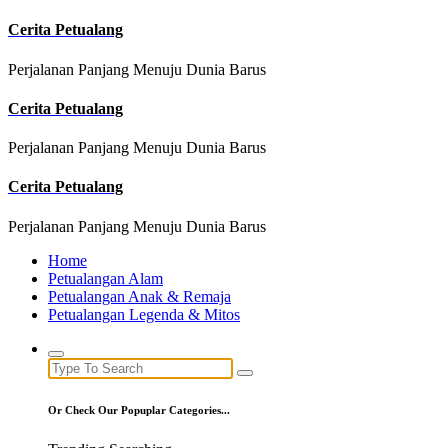
Skip
Cerita Petualang
to
content
Perjalanan Panjang Menuju Dunia Barus
Cerita Petualang
Perjalanan Panjang Menuju Dunia Barus
Cerita Petualang
Perjalanan Panjang Menuju Dunia Barus
Home
Petualangan Alam
Petualangan Anak & Remaja
Petualangan Legenda & Mitos
Search
for:
Or Check Our Popuplar Categories...