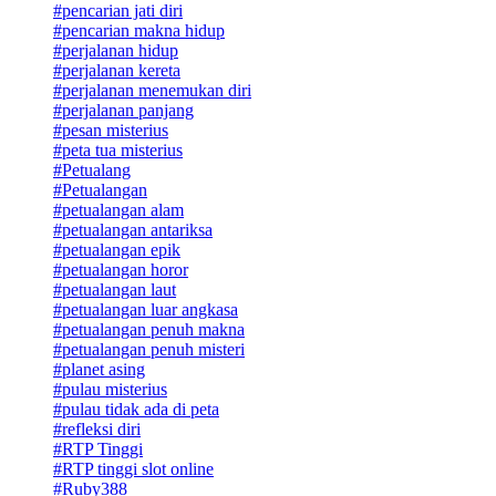
#pencarian jati diri
#pencarian makna hidup
#perjalanan hidup
#perjalanan kereta
#perjalanan menemukan diri
#perjalanan panjang
#pesan misterius
#peta tua misterius
#Petualang
#Petualangan
#petualangan alam
#petualangan antariksa
#petualangan epik
#petualangan horor
#petualangan laut
#petualangan luar angkasa
#petualangan penuh makna
#petualangan penuh misteri
#planet asing
#pulau misterius
#pulau tidak ada di peta
#refleksi diri
#RTP Tinggi
#RTP tinggi slot online
#Ruby388