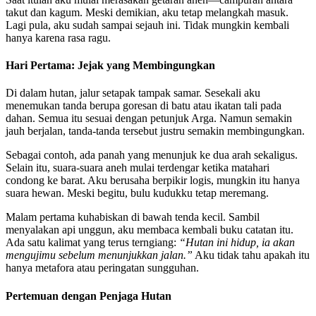
takut dan kagum. Meski demikian, aku tetap melangkah masuk.
Lagi pula, aku sudah sampai sejauh ini. Tidak mungkin kembali
hanya karena rasa ragu.
Hari Pertama: Jejak yang Membingungkan
Di dalam hutan, jalur setapak tampak samar. Sesekali aku
menemukan tanda berupa goresan di batu atau ikatan tali pada
dahan. Semua itu sesuai dengan petunjuk Arga. Namun semakin
jauh berjalan, tanda-tanda tersebut justru semakin membingungkan.
Sebagai contoh, ada panah yang menunjuk ke dua arah sekaligus.
Selain itu, suara-suara aneh mulai terdengar ketika matahari
condong ke barat. Aku berusaha berpikir logis, mungkin itu hanya
suara hewan. Meski begitu, bulu kudukku tetap meremang.
Malam pertama kuhabiskan di bawah tenda kecil. Sambil
menyalakan api unggun, aku membaca kembali buku catatan itu.
Ada satu kalimat yang terus terngiang:
“Hutan ini hidup, ia akan
mengujimu sebelum menunjukkan jalan.”
Aku tidak tahu apakah itu
hanya metafora atau peringatan sungguhan.
Pertemuan dengan Penjaga Hutan