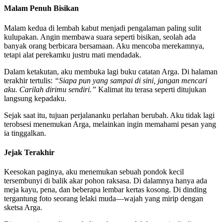
Malam Penuh Bisikan
Malam kedua di lembah kabut menjadi pengalaman paling sulit
kulupakan. Angin membawa suara seperti bisikan, seolah ada
banyak orang berbicara bersamaan. Aku mencoba merekamnya,
tetapi alat perekamku justru mati mendadak.
Dalam ketakutan, aku membuka lagi buku catatan Arga. Di halaman
terakhir tertulis:
“Siapa pun yang sampai di sini, jangan mencari
aku. Carilah dirimu sendiri.”
Kalimat itu terasa seperti ditujukan
langsung kepadaku.
Sejak saat itu, tujuan perjalananku perlahan berubah. Aku tidak lagi
terobsesi menemukan Arga, melainkan ingin memahami pesan yang
ia tinggalkan.
Jejak Terakhir
Keesokan paginya, aku menemukan sebuah pondok kecil
tersembunyi di balik akar pohon raksasa. Di dalamnya hanya ada
meja kayu, pena, dan beberapa lembar kertas kosong. Di dinding
tergantung foto seorang lelaki muda—wajah yang mirip dengan
sketsa Arga.