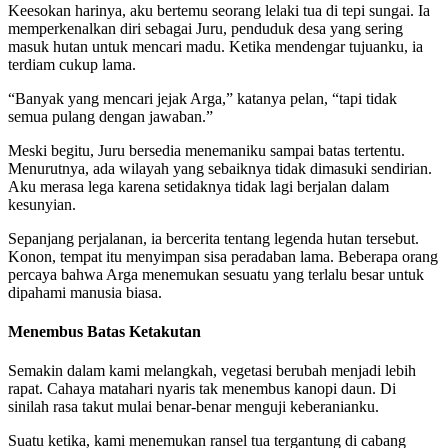
Keesokan harinya, aku bertemu seorang lelaki tua di tepi sungai. Ia
memperkenalkan diri sebagai Juru, penduduk desa yang sering
masuk hutan untuk mencari madu. Ketika mendengar tujuanku, ia
terdiam cukup lama.
“Banyak yang mencari jejak Arga,” katanya pelan, “tapi tidak
semua pulang dengan jawaban.”
Meski begitu, Juru bersedia menemaniku sampai batas tertentu.
Menurutnya, ada wilayah yang sebaiknya tidak dimasuki sendirian.
Aku merasa lega karena setidaknya tidak lagi berjalan dalam
kesunyian.
Sepanjang perjalanan, ia bercerita tentang legenda hutan tersebut.
Konon, tempat itu menyimpan sisa peradaban lama. Beberapa orang
percaya bahwa Arga menemukan sesuatu yang terlalu besar untuk
dipahami manusia biasa.
Menembus Batas Ketakutan
Semakin dalam kami melangkah, vegetasi berubah menjadi lebih
rapat. Cahaya matahari nyaris tak menembus kanopi daun. Di
sinilah rasa takut mulai benar-benar menguji keberanianku.
Suatu ketika, kami menemukan ransel tua tergantung di cabang