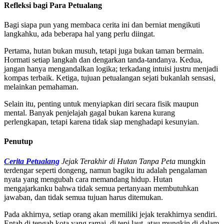
Refleksi bagi Para Petualang
Bagi siapa pun yang membaca cerita ini dan berniat mengikuti
langkahku, ada beberapa hal yang perlu diingat.
Pertama, hutan bukan musuh, tetapi juga bukan taman bermain.
Hormati setiap langkah dan dengarkan tanda-tandanya. Kedua,
jangan hanya mengandalkan logika; terkadang intuisi justru menjadi
kompas terbaik. Ketiga, tujuan petualangan sejati bukanlah sensasi,
melainkan pemahaman.
Selain itu, penting untuk menyiapkan diri secara fisik maupun
mental. Banyak penjelajah gagal bukan karena kurang
perlengkapan, tetapi karena tidak siap menghadapi kesunyian.
Penutup
Cerita Petualang
Jejak Terakhir di Hutan Tanpa Peta
mungkin
terdengar seperti dongeng, namun bagiku itu adalah pengalaman
nyata yang mengubah cara memandang hidup. Hutan
mengajarkanku bahwa tidak semua pertanyaan membutuhkan
jawaban, dan tidak semua tujuan harus ditemukan.
Pada akhirnya, setiap orang akan memiliki jejak terakhirnya sendiri.
Entah di tengah kota yang ramai, di tepi laut, atau mungkin di dalam