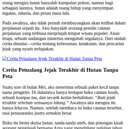
orang mengira hutan hanyalah kumpulan pohon, namun bagi
sebagian lainnya, hutan adalah ruang hidup yang menyimpan
ingatan, rahasia, dan pesan masa lalu.
Pada awalnya, aku tidak pernah membayangkan akan terlibat dalam
perjalanan sejauh itu. Aku hanyalah seorang penulis catatan
perjalanan yang terbiasa menjelajah tempat wisata populer. Akan
tetapi, sebuah undangan misterius mengubah segalanya. Dari sinilah
cerita dimulai—cerita tentang keberanian, ketakutan, dan pencarian
jejak yang nyaris terlupakan.
Cerita Petualang Jejak Terakhir di Hutan Tanpa
Peta
Suatu sore di bulan Mei, aku menerima sebuah paket kecil tanpa
nama pengirim. Di dalamnya hanya terdapat buku catatan lusuh,
sebuah kompas tua, dan secarik kertas bertuliskan:
“Ikuti jejak
terakhir sebelum semuanya hilang.”
Awalnya aku mengira itu
hanya lelucon. Namun, setelah membaca isi buku catatan tersebut,
rasa penasaranku justru semakin besar.
Buku itu berisi sketsa hutan, tanda-tanda aneh, dan potongan kisah
seorang penjelajah bernama Arga yang menghilang puluhan tahun