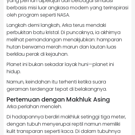
yang pernah dipelajari dari berbagai simulasi
berbasis misi luar angkasa modern yang terinspirasi
oleh program seperti
NASA
.
Langkah demi langkah, Arka terus mendaki
perbukitan batu kristal. Di puncaknya, ia akhirnya
melihat pemandangan menakjubkan: hamparan
hutan berwarna merah marun dan lautan luas
berkilau perak di kejauhan.
Planet ini bukan sekadar layak huni—planet ini
hidup.
Namun, keindahan itu terhenti ketika suara
geraman terdengar tepat di belakangnya.
Pertemuan dengan Makhluk Asing
Arka perlahan menoleh.
Di hadapannya berdiri makhluk setinggi tiga meter,
dengan tubuh menyerupai reptil namun memiliki
kulit transparan seperti kaca. Di dalam tubuhnya