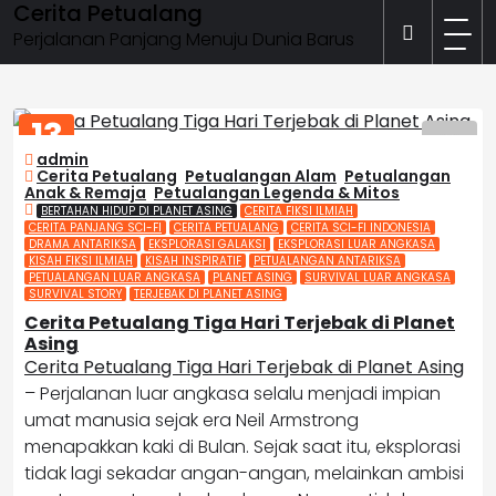
Cerita Petualang
Skip
to
Perjalanan Panjang Menuju Dunia Barus
content
13
FEB
admin
2026
Cerita Petualang
,
Petualangan Alam
,
Petualangan
Anak & Remaja
,
Petualangan Legenda & Mitos
BERTAHAN HIDUP DI PLANET ASING
CERITA FIKSI ILMIAH
CERITA PANJANG SCI-FI
CERITA PETUALANG
CERITA SCI-FI INDONESIA
DRAMA ANTARIKSA
EKSPLORASI GALAKSI
EKSPLORASI LUAR ANGKASA
KISAH FIKSI ILMIAH
KISAH INSPIRATIF
PETUALANGAN ANTARIKSA
PETUALANGAN LUAR ANGKASA
PLANET ASING
SURVIVAL LUAR ANGKASA
SURVIVAL STORY
TERJEBAK DI PLANET ASING
Cerita Petualang Tiga Hari Terjebak di Planet
Asing
Cerita Petualang Tiga Hari Terjebak di Planet Asing
– Perjalanan luar angkasa selalu menjadi impian
umat manusia sejak era
Neil Armstrong
menapakkan kaki di Bulan. Sejak saat itu, eksplorasi
tidak lagi sekadar angan-angan, melainkan ambisi