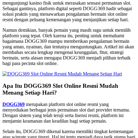
mengunjungi kasino fisik untuk merasakan sensasi permainan slot.
Sebagai gantinya, platform digital seperti DOGG369 hadir sebagai
solusi praktis yang menawarkan pengalaman bermain slot online
resmi dengan peluang kemenangan yang menjanjikan setiap hari.
Namun demikian, banyak pemain yang masih ragu untuk memilih
platform yang tepat. Oleh karena itu, penting untuk memahami
bagaimana DOGG369 mampu memberikan pengalaman bermain
yang aman, nyaman, dan tentunya menguntungkan. Artikel ini akan
membahas secara lengkap mengenai keunggulan, fitur, strategi
bermain, serta alasan mengapa DOGG369 menjadi pilihan terbaik
bagi para pecinta slot online.
Apa Itu DOGG369 Slot Online Resmi Mudah
Menang Setiap Hari?
DOGG369
merupakan platform slot online resmi yang
menyediakan berbagai jenis permainan slot dari provider ternama.
Dengan sistem yang telah teruji serta lisensi resmi, platform ini
menjamin keamanan dan keadilan bagi setiap pemain.
Selain itu, DOGG369 dikenal karena memiliki tingkat kemenangan
atau winrate yang tinggi. Hal ini tentu menjadi daya tarik utama bagi