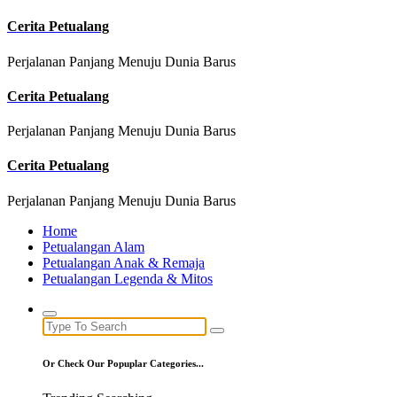
Skip
Cerita Petualang
to
content
Perjalanan Panjang Menuju Dunia Barus
Cerita Petualang
Perjalanan Panjang Menuju Dunia Barus
Cerita Petualang
Perjalanan Panjang Menuju Dunia Barus
Home
Petualangan Alam
Petualangan Anak & Remaja
Petualangan Legenda & Mitos
Search
for:
Or Check Our Popuplar Categories...