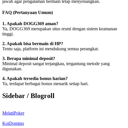
jawab agar pengalaman bermain tetap menyenangkan.
FAQ (Pertanyaan Umum)
1. Apakah DOGG369 aman?
Ya, DOGG369 merupakan situs resmi dengan sistem keamanan
tinggi.
2. Apakah bisa bermain di HP?
Tentu saja, platform ini mendukung semua perangkat.
3. Berapa minimal deposit?
Minimal deposit sangat terjangkau, tergantung metode yang
digunakan.
4. Apakah tersedia bonus harian?
Ya, terdapat berbagai bonus menarik setiap hari.
Sidebar / Blogroll
MelatiPoker
KoiDomino