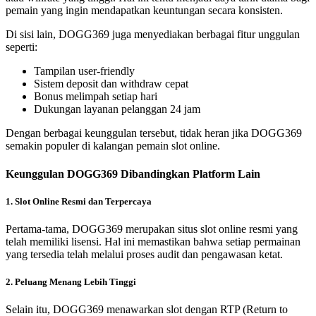
pemain yang ingin mendapatkan keuntungan secara konsisten.
Di sisi lain, DOGG369 juga menyediakan berbagai fitur unggulan
seperti:
Tampilan user-friendly
Sistem deposit dan withdraw cepat
Bonus melimpah setiap hari
Dukungan layanan pelanggan 24 jam
Dengan berbagai keunggulan tersebut, tidak heran jika DOGG369
semakin populer di kalangan pemain slot online.
Keunggulan DOGG369 Dibandingkan Platform Lain
1. Slot Online Resmi dan Terpercaya
Pertama-tama, DOGG369 merupakan situs slot online resmi yang
telah memiliki lisensi. Hal ini memastikan bahwa setiap permainan
yang tersedia telah melalui proses audit dan pengawasan ketat.
2. Peluang Menang Lebih Tinggi
Selain itu, DOGG369 menawarkan slot dengan RTP (Return to