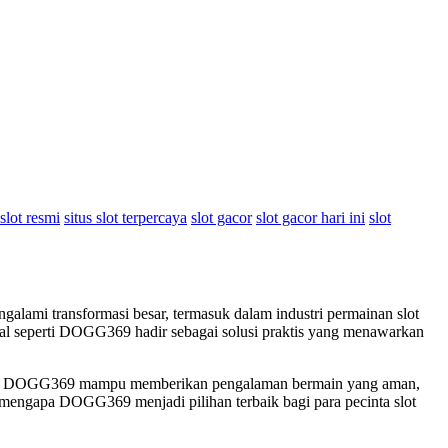
 slot resmi
situs slot terpercaya
slot gacor
slot gacor hari ini
slot
galami transformasi besar, termasuk dalam industri permainan slot
gital seperti DOGG369 hadir sebagai solusi praktis yang menawarkan
imana DOGG369 mampu memberikan pengalaman bermain yang aman,
n mengapa DOGG369 menjadi pilihan terbaik bagi para pecinta slot