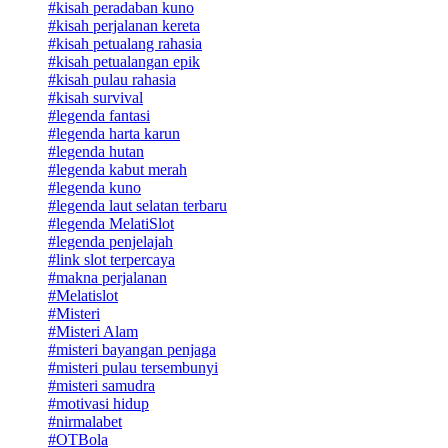
#kisah peradaban kuno
#kisah perjalanan kereta
#kisah petualang rahasia
#kisah petualangan epik
#kisah pulau rahasia
#kisah survival
#legenda fantasi
#legenda harta karun
#legenda hutan
#legenda kabut merah
#legenda kuno
#legenda laut selatan terbaru
#legenda MelatiSlot
#legenda penjelajah
#link slot terpercaya
#makna perjalanan
#Melatislot
#Misteri
#Misteri Alam
#misteri bayangan penjaga
#misteri pulau tersembunyi
#misteri samudra
#motivasi hidup
#nirmalabet
#OTBola