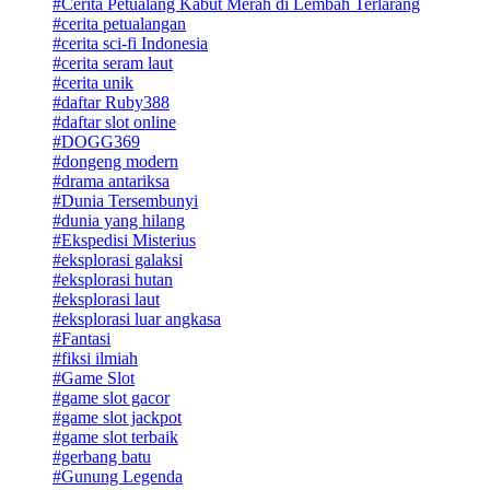
#Cerita Petualang Kabut Merah di Lembah Terlarang
#cerita petualangan
#cerita sci-fi Indonesia
#cerita seram laut
#cerita unik
#daftar Ruby388
#daftar slot online
#DOGG369
#dongeng modern
#drama antariksa
#Dunia Tersembunyi
#dunia yang hilang
#Ekspedisi Misterius
#eksplorasi galaksi
#eksplorasi hutan
#eksplorasi laut
#eksplorasi luar angkasa
#Fantasi
#fiksi ilmiah
#Game Slot
#game slot gacor
#game slot jackpot
#game slot terbaik
#gerbang batu
#Gunung Legenda