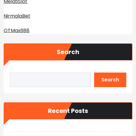
MelatiSlot
NirmalaBet
OTMax688
Search
Search
Recent Posts