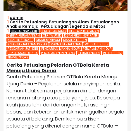
admin
Cerita Petualang
,
Petualangan Alam
,
Petualangan
Anak & Remaja
,
Petualangan Legenda & Mitos
CERITA INSPIRATIF
CERITA PANJANG
CERITA PERJALANAN
CERITA PETUALANGAN
CERITA UNIK
KISAH FIKSI INSPIRATIF
KISAH INSPIRATIF
KISAH MOTIVASI
KISAH PELARIAN
KISAH PERJALANAN KERETA
MAKNA PERJALANAN
MOTIVASI HIDUP
PENCARIAN JATI DIRI
PENCARIAN MAKNA HIDUP
PERJALANAN HIDUP
PERJALANAN KERETA
PERJALANAN PANJANG
PETUALANGAN
REFLEKSI DIRI
TRAVEL STORY
Cerita Petualang Pelarian OTBola Kereta
Menuju Ujung Dunia
Cerita Petualang Pelarian OTBola Kereta Menuju
Ujung Dunia
– Perjalanan selalu menyimpan cerita.
Namun, tidak semua perjalanan dimulai dengan
rencana matang atau peta yang jelas. Beberapa
kisah justru lahir dari dorongan hati, rasa ingin
bebas, dan keberanian untuk meninggalkan segala
sesuatu di belakang. Demikian pula kisah
petualang yang dikenal dengan nama OTBola —