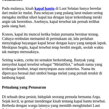
Pada mulanya, kisah
kapal hantu
di Laut Selatan hanya beredar
dari mulut ke mulut. Para nelayan yang pulang larut malam sering
mengaku melihat siluet kapal tua dengan layar terkembang meski
angin tak berembus. Anehnya, kapal tersebut tak pernah terlihat
pada siang hari.
Konon, kapal itu muncul ketika bulan purnama bersinar terang.
Cahaya rembulan memantul di permukaan air, lalu perlahan
menyingkap bayangan kapal besar dengan kayu yang tampak lapuk.
Meskipun begitu, kapal tersebut tetap berdiri megah, seolah waktu
tak mampu merusaknya.
Seiring waktu, cerita ini semakin berkembang. Banyak yang
menyebut kapal tersebut sebagai “MelatiSlot,” sebuah nama yang
terdengar lembut, tetapi menyimpan aura misterius. Nama itu
dipercaya berasal dari simbol bunga melati yang pernah terukir di
lambung kapal.
Petualang yang Penasaran
Di sebuah desa pesisir, hiduplah seorang pemuda bernama Arga.
Sejak kecil, ia gemar mendengar kisah tentang kapal hantu tersebut.
Berbeda dengan warga lainnya yang memilih menghindari Laut