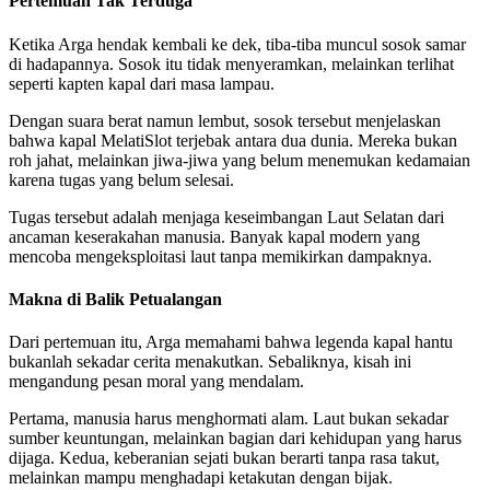
Pertemuan Tak Terduga
Ketika Arga hendak kembali ke dek, tiba-tiba muncul sosok samar
di hadapannya. Sosok itu tidak menyeramkan, melainkan terlihat
seperti kapten kapal dari masa lampau.
Dengan suara berat namun lembut, sosok tersebut menjelaskan
bahwa kapal MelatiSlot terjebak antara dua dunia. Mereka bukan
roh jahat, melainkan jiwa-jiwa yang belum menemukan kedamaian
karena tugas yang belum selesai.
Tugas tersebut adalah menjaga keseimbangan Laut Selatan dari
ancaman keserakahan manusia. Banyak kapal modern yang
mencoba mengeksploitasi laut tanpa memikirkan dampaknya.
Makna di Balik Petualangan
Dari pertemuan itu, Arga memahami bahwa legenda kapal hantu
bukanlah sekadar cerita menakutkan. Sebaliknya, kisah ini
mengandung pesan moral yang mendalam.
Pertama, manusia harus menghormati alam. Laut bukan sekadar
sumber keuntungan, melainkan bagian dari kehidupan yang harus
dijaga. Kedua, keberanian sejati bukan berarti tanpa rasa takut,
melainkan mampu menghadapi ketakutan dengan bijak.