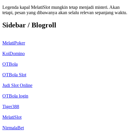
Legenda kapal MelatiSlot mungkin tetap menjadi misteri. Akan
tetapi, pesan yang dibawanya akan selalu relevan sepanjang waktu.
Sidebar / Blogroll
MelatiPoker
KoiDomino
OTBola
OTBola Slot
Judi Slot Online
OTBola login
Tiger388
MelatiSlot
NirmalaBet