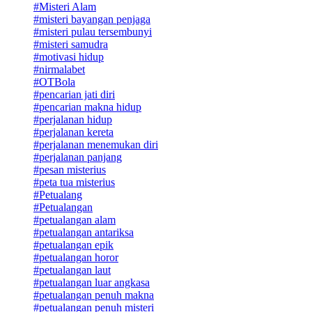
#Misteri Alam
#misteri bayangan penjaga
#misteri pulau tersembunyi
#misteri samudra
#motivasi hidup
#nirmalabet
#OTBola
#pencarian jati diri
#pencarian makna hidup
#perjalanan hidup
#perjalanan kereta
#perjalanan menemukan diri
#perjalanan panjang
#pesan misterius
#peta tua misterius
#Petualang
#Petualangan
#petualangan alam
#petualangan antariksa
#petualangan epik
#petualangan horor
#petualangan laut
#petualangan luar angkasa
#petualangan penuh makna
#petualangan penuh misteri