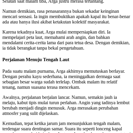
Selatan saat malam tiba, Arga justru merasa tertantang.
Namun demikian, rasa penasarannya bukan sekadar keinginan
mencari sensasi. Ia ingin membuktikan apakah kapal itu benar-benar
ada atau hanya ilusi akibat ketakutan kolektif masyarakat.
Karena tekadnya kuat, Arga mulai mempersiapkan diri. Ia
mempelajari peta laut, memahami arah angin, dan bahkan
mendalami cerita-cerita lama dari para tetua desa. Dengan demikian,
ia tidak berangkat tanpa bekal pengetahuan.
Perjalanan Menuju Tengah Laut
Pada suatu malam purnama, Arga akhirnya memutuskan berlayar.
Dengan perahu kayu sederhana, ia meninggalkan dermaga saat
sebagian besar warga sudah terlelap. Ombak malam itu relatif
tenang, namun suasana terasa mencekam.
Awalnya, perjalanan berjalan lancar. Namun, semakin jauh ia
melaju, kabut tipis mulai turun perlahan. Angin yang tadinya lembut
berubah menjadi dingin menusuk. Arga merasakan perubahan
atmosfer yang sulit dijelaskan.
Kemudian, tepat ketika jarum jam menunjukkan tengah malam,
terdengar suara dentingan samar. Suara itu seperti lonceng kapal