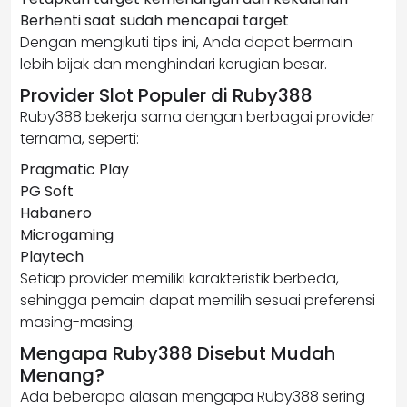
Berhenti saat sudah mencapai target
Dengan mengikuti tips ini, Anda dapat bermain
lebih bijak dan menghindari kerugian besar.
Provider Slot Populer di Ruby388
Ruby388 bekerja sama dengan berbagai provider
ternama, seperti:
Pragmatic Play
PG Soft
Habanero
Microgaming
Playtech
Setiap provider memiliki karakteristik berbeda,
sehingga pemain dapat memilih sesuai preferensi
masing-masing.
Mengapa Ruby388 Disebut Mudah
Menang?
Ada beberapa alasan mengapa Ruby388 sering