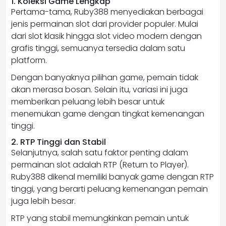
1. Koleksi Game Lengkap
Pertama-tama, Ruby388 menyediakan berbagai
jenis permainan slot dari provider populer. Mulai
dari slot klasik hingga slot video modern dengan
grafis tinggi, semuanya tersedia dalam satu
platform.
Dengan banyaknya pilihan game, pemain tidak
akan merasa bosan. Selain itu, variasi ini juga
memberikan peluang lebih besar untuk
menemukan game dengan tingkat kemenangan
tinggi.
2. RTP Tinggi dan Stabil
Selanjutnya, salah satu faktor penting dalam
permainan slot adalah RTP (Return to Player).
Ruby388 dikenal memiliki banyak game dengan RTP
tinggi, yang berarti peluang kemenangan pemain
juga lebih besar.
RTP yang stabil memungkinkan pemain untuk