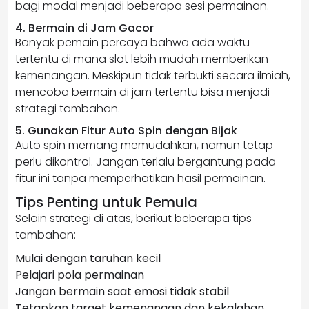
bagi modal menjadi beberapa sesi permainan.
4. Bermain di Jam Gacor
Banyak pemain percaya bahwa ada waktu
tertentu di mana slot lebih mudah memberikan
kemenangan. Meskipun tidak terbukti secara ilmiah,
mencoba bermain di jam tertentu bisa menjadi
strategi tambahan.
5. Gunakan Fitur Auto Spin dengan Bijak
Auto spin memang memudahkan, namun tetap
perlu dikontrol. Jangan terlalu bergantung pada
fitur ini tanpa memperhatikan hasil permainan.
Tips Penting untuk Pemula
Selain strategi di atas, berikut beberapa tips
tambahan:
Mulai dengan taruhan kecil
Pelajari pola permainan
Jangan bermain saat emosi tidak stabil
Tetapkan target kemenangan dan kekalahan