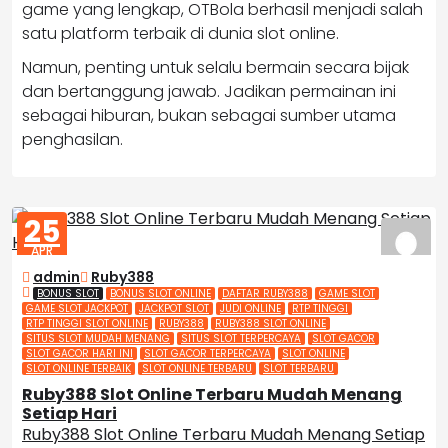
game yang lengkap, OTBola berhasil menjadi salah
satu platform terbaik di dunia slot online.
Namun, penting untuk selalu bermain secara bijak
dan bertanggung jawab. Jadikan permainan ini
sebagai hiburan, bukan sebagai sumber utama
penghasilan.
25
APR
2026
admin
Ruby388
BONUS SLOT
BONUS SLOT ONLINE
DAFTAR RUBY388
GAME SLOT
GAME SLOT JACKPOT
JACKPOT SLOT
JUDI ONLINE
RTP TINGGI
RTP TINGGI SLOT ONLINE
RUBY388
RUBY388 SLOT ONLINE
SITUS SLOT MUDAH MENANG
SITUS SLOT TERPERCAYA
SLOT GACOR
SLOT GACOR HARI INI
SLOT GACOR TERPERCAYA
SLOT ONLINE
SLOT ONLINE TERBAIK
SLOT ONLINE TERBARU
SLOT TERBARU
Ruby388 Slot Online Terbaru Mudah Menang
Setiap Hari
Ruby388 Slot Online Terbaru Mudah Menang Setiap