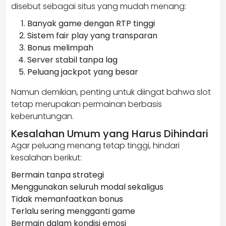
disebut sebagai situs yang mudah menang:
Banyak game dengan RTP tinggi
Sistem fair play yang transparan
Bonus melimpah
Server stabil tanpa lag
Peluang jackpot yang besar
Namun demikian, penting untuk diingat bahwa slot
tetap merupakan permainan berbasis
keberuntungan.
Kesalahan Umum yang Harus Dihindari
Agar peluang menang tetap tinggi, hindari
kesalahan berikut:
Bermain tanpa strategi
Menggunakan seluruh modal sekaligus
Tidak memanfaatkan bonus
Terlalu sering mengganti game
Bermain dalam kondisi emosi