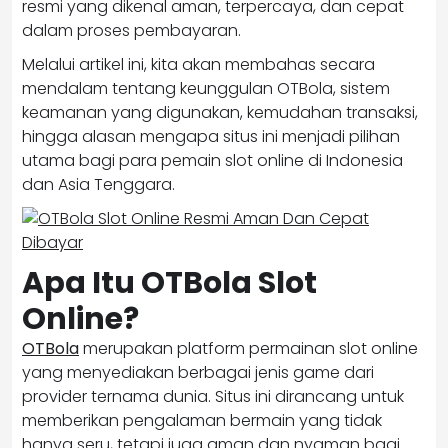
resmi yang dikenal aman, terpercaya, dan cepat
dalam proses pembayaran.
Melalui artikel ini, kita akan membahas secara
mendalam tentang keunggulan OTBola, sistem
keamanan yang digunakan, kemudahan transaksi,
hingga alasan mengapa situs ini menjadi pilihan
utama bagi para pemain slot online di Indonesia
dan Asia Tenggara.
Apa Itu OTBola Slot
Online?
OTBola
merupakan platform permainan slot online
yang menyediakan berbagai jenis game dari
provider ternama dunia. Situs ini dirancang untuk
memberikan pengalaman bermain yang tidak
hanya seru, tetapi juga aman dan nyaman bagi