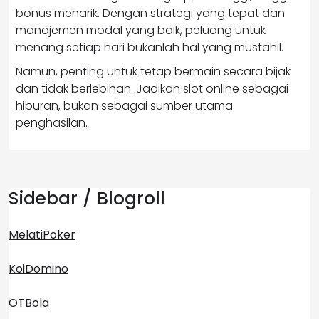
bonus menarik. Dengan strategi yang tepat dan
manajemen modal yang baik, peluang untuk
menang setiap hari bukanlah hal yang mustahil.
Namun, penting untuk tetap bermain secara bijak
dan tidak berlebihan. Jadikan slot online sebagai
hiburan, bukan sebagai sumber utama
penghasilan.
Sidebar / Blogroll
MelatiPoker
KoiDomino
OTBola