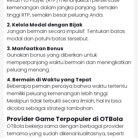
Return to Player (RTP) menunjukkan persentase
kemenangan dalam jangka panjang. Semakin
tinggi RTP, semakin besar peluang Anda.
2. Kelola Modal dengan Bijak
Jangan bermain secara impulsif. Tentukan batas
modal dan patuhi batas tersebut.
3. Manfaatkan Bonus
Gunakan bonus yang diberikan untuk
memperpanjang waktu bermain dan meningkatkan
peluang menang.
4. Bermain di Waktu yang Tepat
Beberapa pemain percaya bahwa waktu tertentu
memiliki peluang kemenangan lebih tinggi.
Meskipun tidak terbukti secara ilmiah, hal ini bisa
dicoba sebagai strategi tambahan.
Provider Game Terpopuler di OTBola
OTBola bekerja sama dengan berbagai provider
ternama yang sudah dikenal kualitasnya, seperti: