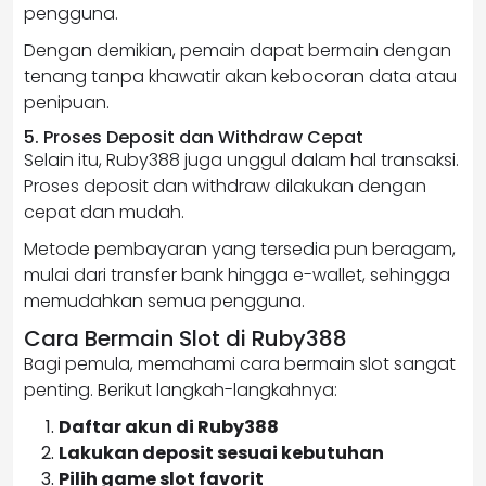
pengguna.
Dengan demikian, pemain dapat bermain dengan
tenang tanpa khawatir akan kebocoran data atau
penipuan.
5. Proses Deposit dan Withdraw Cepat
Selain itu, Ruby388 juga unggul dalam hal transaksi.
Proses deposit dan withdraw dilakukan dengan
cepat dan mudah.
Metode pembayaran yang tersedia pun beragam,
mulai dari transfer bank hingga e-wallet, sehingga
memudahkan semua pengguna.
Cara Bermain Slot di Ruby388
Bagi pemula, memahami cara bermain slot sangat
penting. Berikut langkah-langkahnya:
Daftar akun di Ruby388
Lakukan deposit sesuai kebutuhan
Pilih game slot favorit