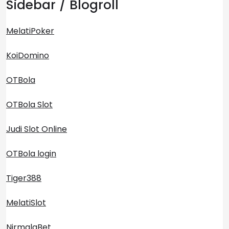
Sidebar / Blogroll
MelatiPoker
KoiDomino
OTBola
OTBola Slot
Judi Slot Online
OTBola login
Tiger388
MelatiSlot
NirmalaBet