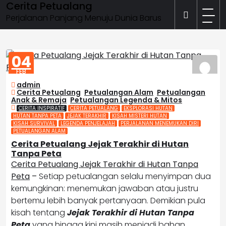
Cerita Petualang
Skip
to
Perjalanan Panjang Menuju Dunia Barus
content
04
FEB
2026
admin
Cerita Petualang
,
Petualangan Alam
,
Petualangan
Anak & Remaja
,
Petualangan Legenda & Mitos
CERITA INSPIRATIF
CERITA PETUALANG
EKSPLORASI HUTAN
HUTAN TANPA PETA
JEJAK TERAKHIR
KISAH MISTERI HUTAN
KISAH SURVIVAL
LEGENDA PENJELAJAH
PERJALANAN MENEMUKAN DIRI
PETUALANGAN ALAM
Cerita Petualang Jejak Terakhir di Hutan
Tanpa Peta
Cerita Petualang Jejak Terakhir di Hutan Tanpa
Peta
–
Setiap petualangan selalu menyimpan dua
kemungkinan: menemukan jawaban atau justru
bertemu lebih banyak pertanyaan. Demikian pula
kisah tentang
Jejak Terakhir di Hutan Tanpa
Peta
yang hingga kini masih menjadi bahan