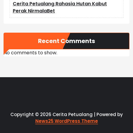
Cerita Petualang Rahasia Hutan Kabut
Perak NirmalaBet
Recent Comments
No comments to show.
Copyright © 2026 Cerita Petualang | Powered by
News25 WordPress Theme