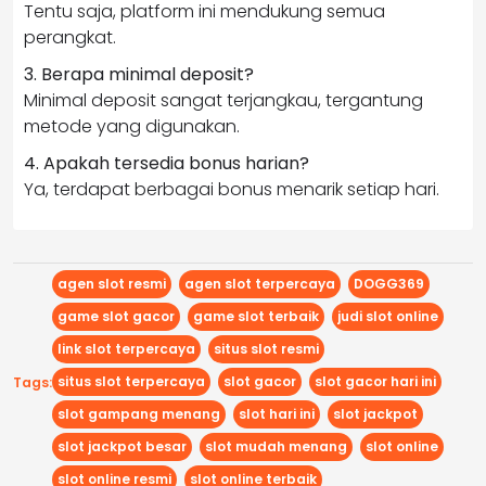
Tentu saja, platform ini mendukung semua
perangkat.
3. Berapa minimal deposit?
Minimal deposit sangat terjangkau, tergantung
metode yang digunakan.
4. Apakah tersedia bonus harian?
Ya, terdapat berbagai bonus menarik setiap hari.
agen slot resmi
agen slot terpercaya
DOGG369
game slot gacor
game slot terbaik
judi slot online
link slot terpercaya
situs slot resmi
situs slot terpercaya
slot gacor
slot gacor hari ini
Tags:
slot gampang menang
slot hari ini
slot jackpot
slot jackpot besar
slot mudah menang
slot online
slot online resmi
slot online terbaik