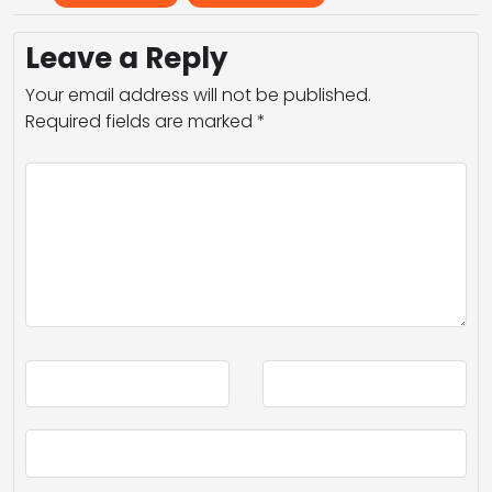
Leave a Reply
Your email address will not be published.
Required fields are marked
*