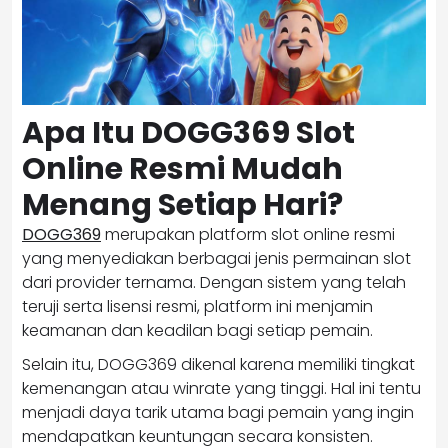
Apa Itu DOGG369 Slot
Online Resmi Mudah
Menang Setiap Hari?
DOGG369
merupakan platform slot online resmi
yang menyediakan berbagai jenis permainan slot
dari provider ternama. Dengan sistem yang telah
teruji serta lisensi resmi, platform ini menjamin
keamanan dan keadilan bagi setiap pemain.
Selain itu, DOGG369 dikenal karena memiliki tingkat
kemenangan atau winrate yang tinggi. Hal ini tentu
menjadi daya tarik utama bagi pemain yang ingin
mendapatkan keuntungan secara konsisten.