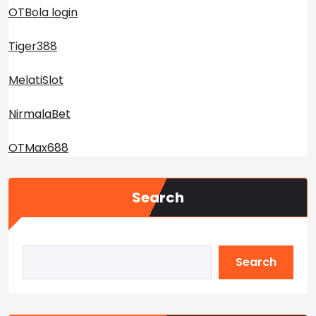
OTBola login
Tiger388
MelatiSlot
NirmalaBet
OTMax688
Search
Search