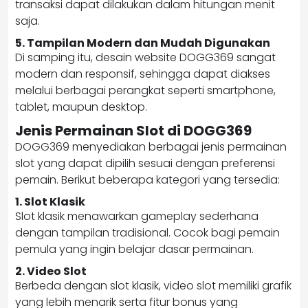
transaksi dapat dilakukan dalam hitungan menit
saja.
5. Tampilan Modern dan Mudah Digunakan
Di samping itu, desain website DOGG369 sangat
modern dan responsif, sehingga dapat diakses
melalui berbagai perangkat seperti smartphone,
tablet, maupun desktop.
Jenis Permainan Slot di DOGG369
DOGG369 menyediakan berbagai jenis permainan
slot yang dapat dipilih sesuai dengan preferensi
pemain. Berikut beberapa kategori yang tersedia:
1. Slot Klasik
Slot klasik menawarkan gameplay sederhana
dengan tampilan tradisional. Cocok bagi pemain
pemula yang ingin belajar dasar permainan.
2. Video Slot
Berbeda dengan slot klasik, video slot memiliki grafik
yang lebih menarik serta fitur bonus yang