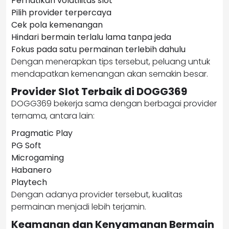
Perhatikan volatilitas slot
Pilih provider terpercaya
Cek pola kemenangan
Hindari bermain terlalu lama tanpa jeda
Fokus pada satu permainan terlebih dahulu
Dengan menerapkan tips tersebut, peluang untuk
mendapatkan kemenangan akan semakin besar.
Provider Slot Terbaik di DOGG369
DOGG369 bekerja sama dengan berbagai provider
ternama, antara lain:
Pragmatic Play
PG Soft
Microgaming
Habanero
Playtech
Dengan adanya provider tersebut, kualitas
permainan menjadi lebih terjamin.
Keamanan dan Kenyamanan Bermain