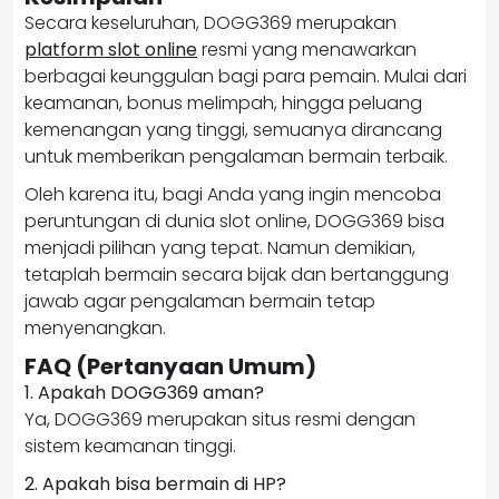
Secara keseluruhan, DOGG369 merupakan
platform slot online
resmi yang menawarkan
berbagai keunggulan bagi para pemain. Mulai dari
keamanan, bonus melimpah, hingga peluang
kemenangan yang tinggi, semuanya dirancang
untuk memberikan pengalaman bermain terbaik.
Oleh karena itu, bagi Anda yang ingin mencoba
peruntungan di dunia slot online, DOGG369 bisa
menjadi pilihan yang tepat. Namun demikian,
tetaplah bermain secara bijak dan bertanggung
jawab agar pengalaman bermain tetap
menyenangkan.
FAQ (Pertanyaan Umum)
1. Apakah DOGG369 aman?
Ya, DOGG369 merupakan situs resmi dengan
sistem keamanan tinggi.
2. Apakah bisa bermain di HP?