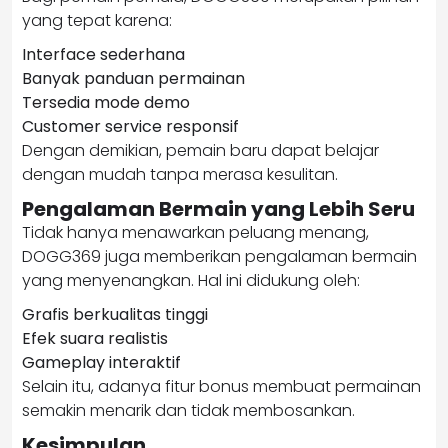
yang tepat karena:
Interface sederhana
Banyak panduan permainan
Tersedia mode demo
Customer service responsif
Dengan demikian, pemain baru dapat belajar
dengan mudah tanpa merasa kesulitan.
Pengalaman Bermain yang Lebih Seru
Tidak hanya menawarkan peluang menang,
DOGG369 juga memberikan pengalaman bermain
yang menyenangkan. Hal ini didukung oleh:
Grafis berkualitas tinggi
Efek suara realistis
Gameplay interaktif
Selain itu, adanya fitur bonus membuat permainan
semakin menarik dan tidak membosankan.
Kesimpulan