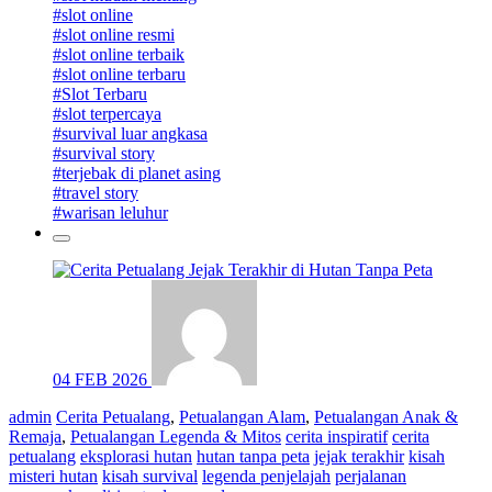
#slot online
#slot online resmi
#slot online terbaik
#slot online terbaru
#Slot Terbaru
#slot terpercaya
#survival luar angkasa
#survival story
#terjebak di planet asing
#travel story
#warisan leluhur
04
FEB
2026
admin
Cerita Petualang
,
Petualangan Alam
,
Petualangan Anak &
Remaja
,
Petualangan Legenda & Mitos
cerita inspiratif
cerita
petualang
eksplorasi hutan
hutan tanpa peta
jejak terakhir
kisah
misteri hutan
kisah survival
legenda penjelajah
perjalanan