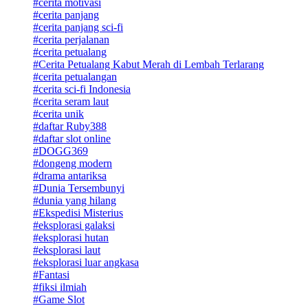
#cerita motivasi
#cerita panjang
#cerita panjang sci-fi
#cerita perjalanan
#cerita petualang
#Cerita Petualang Kabut Merah di Lembah Terlarang
#cerita petualangan
#cerita sci-fi Indonesia
#cerita seram laut
#cerita unik
#daftar Ruby388
#daftar slot online
#DOGG369
#dongeng modern
#drama antariksa
#Dunia Tersembunyi
#dunia yang hilang
#Ekspedisi Misterius
#eksplorasi galaksi
#eksplorasi hutan
#eksplorasi laut
#eksplorasi luar angkasa
#Fantasi
#fiksi ilmiah
#Game Slot