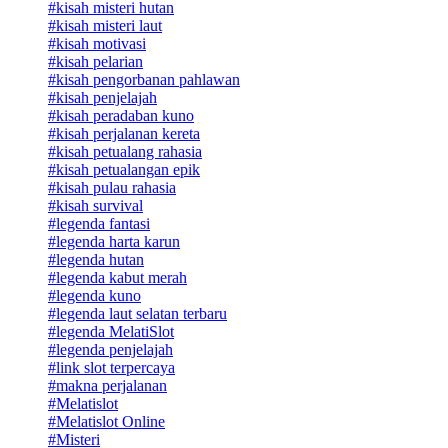
#kisah misteri hutan
#kisah misteri laut
#kisah motivasi
#kisah pelarian
#kisah pengorbanan pahlawan
#kisah penjelajah
#kisah peradaban kuno
#kisah perjalanan kereta
#kisah petualang rahasia
#kisah petualangan epik
#kisah pulau rahasia
#kisah survival
#legenda fantasi
#legenda harta karun
#legenda hutan
#legenda kabut merah
#legenda kuno
#legenda laut selatan terbaru
#legenda MelatiSlot
#legenda penjelajah
#link slot terpercaya
#makna perjalanan
#Melatislot
#Melatislot Online
#Misteri