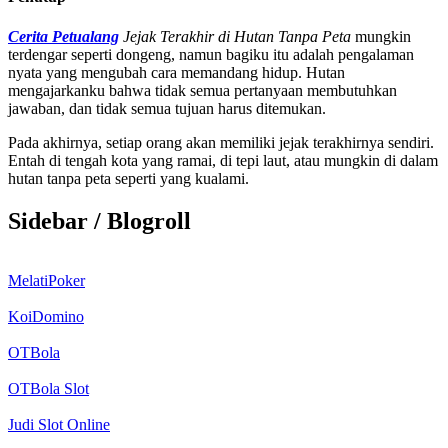
Cerita Petualang
Jejak Terakhir di Hutan Tanpa Peta
mungkin
terdengar seperti dongeng, namun bagiku itu adalah pengalaman
nyata yang mengubah cara memandang hidup. Hutan
mengajarkanku bahwa tidak semua pertanyaan membutuhkan
jawaban, dan tidak semua tujuan harus ditemukan.
Pada akhirnya, setiap orang akan memiliki jejak terakhirnya sendiri.
Entah di tengah kota yang ramai, di tepi laut, atau mungkin di dalam
hutan tanpa peta seperti yang kualami.
Sidebar / Blogroll
MelatiPoker
KoiDomino
OTBola
OTBola Slot
Judi Slot Online