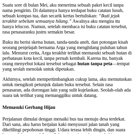
Suatu sore di bulan Mei, aku menerima sebuah paket kecil tanpa
nama pengirim. Di dalamnya hanya terdapat buku catatan lusuh,
sebuah kompas tua, dan secarik kertas bertuliskan:
“Ikuti jejak
terakhir sebelum semuanya hilang.”
Awalnya aku mengira itu
hanya lelucon. Namun, setelah membaca isi buku catatan tersebut,
rasa penasaranku justru semakin besar.
Buku itu berisi sketsa hutan, tanda-tanda aneh, dan potongan kisah
seorang penjelajah bernama Arga yang menghilang puluhan tahun
lalu. Menurut cerita, Arga terakhir terlihat memasuki sebuah hutan di
perbatasan kota kecil, tanpa pernah kembali. Karena itu, banyak
orang menyebut lokasi tersebut sebagai
hutan tanpa peta
—tempat
yang seolah menolak untuk dipetakan.
Akhirnya, setelah mempertimbangkan cukup lama, aku memutuskan
untuk mengikuti petunjuk dalam buku tersebut. Selain rasa
penasaran, ada dorongan lain yang sulit kujelaskan. Seolah-olah ada
suara tak terlihat yang memanggilku untuk datang.
Memasuki Gerbang Hijau
Perjalanan dimulai dengan menaiki bus tua menuju desa terdekat.
Dari sana, aku harus berjalan kaki menyusuri jalan tanah yang
dikelilingi pepohonan tinggi. Udara terasa lebih dingin, dan suara