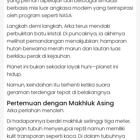
yang pernah dipelajari dari berbagai simulasi
berbasis misi luar angkasa modern yang terinspirasi
oleh program seperti
NASA
.
Langkah demi langkah, Arka terus mendaki
perbukitan batu kristal. Di puncaknya, ia akhirnya
melihat pemandangan menakjubkan: hamparan
hutan berwarna merah marun dan lautan luas
berkilau perak di kejauhan.
Planet ini bukan sekadar layak huni—planet ini
hidup.
Namun, keindahan itu terhenti ketika suara
geraman terdengar tepat di belakangnya.
Pertemuan dengan Makhluk Asing
Arka perlahan menoleh.
Di hadapannya berdiri makhluk setinggi tiga meter,
dengan tubuh menyerupai reptil namun memiliki
kulit transparan seperti kaca. Di dalam tubuhnya