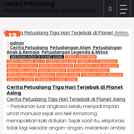
Cerita Petualang
Skip
to
Perjalanan Panjang Menuju Dunia Barus
content
13
FEB
admin
2026
Cerita Petualang
,
Petualangan Alam
,
Petualangan
Anak & Remaja
,
Petualangan Legenda & Mitos
BERTAHAN HIDUP DI PLANET ASING
CERITA FIKSI ILMIAH
CERITA PANJANG SCI-FI
CERITA PETUALANG
CERITA SCI-FI INDONESIA
DRAMA ANTARIKSA
EKSPLORASI GALAKSI
EKSPLORASI LUAR ANGKASA
KISAH FIKSI ILMIAH
KISAH INSPIRATIF
PETUALANGAN ANTARIKSA
PETUALANGAN LUAR ANGKASA
PLANET ASING
SURVIVAL LUAR ANGKASA
SURVIVAL STORY
TERJEBAK DI PLANET ASING
Cerita Petualang Tiga Hari Terjebak di Planet
Asing
Cerita Petualang Tiga Hari Terjebak di Planet Asing
– Perjalanan luar angkasa selalu menjadi impian
umat manusia sejak era
Neil Armstrong
menapakkan kaki di Bulan. Sejak saat itu, eksplorasi
tidak lagi sekadar angan-angan, melainkan ambisi