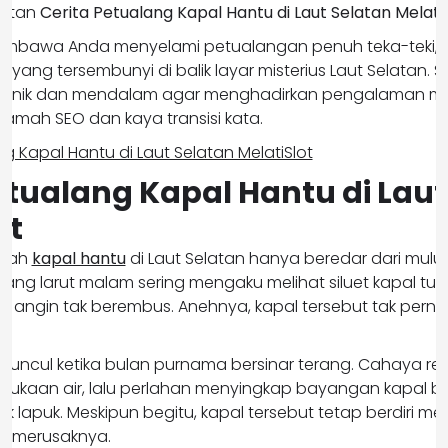
butan
Cerita Petualang Kapal Hantu di Laut Selatan Melati
n membawa Anda menyelami petualangan penuh teka-teki,
ang tersembunyi di balik layar misterius Laut Selatan. Selai
ra unik dan mendalam agar menghadirkan pengalaman 
s ramah SEO dan kaya transisi kata.
etualang Kapal Hantu di Laut
ot
isah
kapal hantu
di Laut Selatan hanya beredar dari mulut
ang larut malam sering mengaku melihat siluet kapal tu
 angin tak berembus. Anehnya, kapal tersebut tak pernah
 muncul ketika bulan purnama bersinar terang. Cahaya r
mukaan air, lalu perlahan menyingkap bayangan kapal 
 lapuk. Meskipun begitu, kapal tersebut tetap berdiri me
u merusaknya.