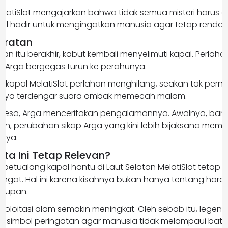
 MelatiSlot mengajarkan bahwa tidak semua misteri harus d
hal hadir untuk mengingatkan manusia agar tetap rendah 
aratan
an itu berakhir, kabut kembali menyelimuti kapal. Perlaha
 Arga bergegas turun ke perahunya.
h, kapal MelatiSlot perlahan menghilang, seakan tak perna
hanya terdengar suara ombak memecah malam.
desa, Arga menceritakan pengalamannya. Awalnya, ban
n, perubahan sikap Arga yang kini lebih bijaksana mem
caya.
ta Ini Tetap Relevan?
ta petualang kapal hantu di Laut Selatan MelatiSlot tetap 
gat. Hal ini karena kisahnya bukan hanya tentang horor,
idupan.
ksploitasi alam semakin meningkat. Oleh sebab itu, legend
di simbol peringatan agar manusia tidak melampaui bata