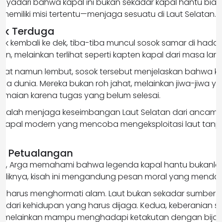
nyadari bahwa kapal ini bukan sekadar kapal hantu bias
 memiliki misi tertentu—menjaga sesuatu di Laut Selatan.
ak Terduga
ak kembali ke dek, tiba-tiba muncul sosok samar di hada
n, melainkan terlihat seperti kapten kapal dari masa la
rat namun lembut, sosok tersebut menjelaskan bahwa kap
dua dunia. Mereka bukan roh jahat, melainkan jiwa-jiwa y
aian karena tugas yang belum selesai.
adalah menjaga keseimbangan Laut Selatan dari ancam
 kapal modern yang mencoba mengeksploitasi laut tanp
ik Petualangan
itu, Arga memahami bahwa legenda kapal hantu bukanlah
aliknya, kisah ini mengandung pesan moral yang menda
a harus menghormati alam. Laut bukan sekadar sumber 
 dari kehidupan yang harus dijaga. Kedua, keberanian sej
t, melainkan mampu menghadapi ketakutan dengan bijak