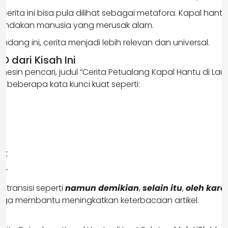
cerita ini bisa pula dilihat sebagai metafora. Kapal ha
i tindakan manusia yang merusak alam.
dang ini, cerita menjadi lebih relevan dan universal.
O dari Kisah Ini
i mesin pencari, judul “Cerita Petualang Kapal Hantu di Lau
iki beberapa kata kunci kuat seperti:
tu
ot
or
transisi seperti
namun demikian
,
selain itu
,
oleh kare
uga membantu meningkatkan keterbacaan artikel.