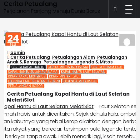
Cerita Petualang
Skip
to
Perjalanan Panjang Menuju Dunia Barus
content
24
FEB
2026
admin
Cerita Petualang
,
Petualangan Alam
,
Petualangan
Anak & Remaja
,
Petualangan Legenda & Mitos
CERITA KAPAL HANTU
CERITA MISTIS INDONESIA
CERITA SERAM LAUT
KAPAL HANTU BULAN PURNAMA
KAPAL HANTU LAUT SELATAN
KISAH KAPAL MISTERIUS
KISAH MISTERI LAUT
LEGENDA LAUT SELATAN TERBARU
LEGENDA MELATISLOT
PETUALANGAN HOROR
Cerita Petualang Kapal Hantu di Laut Selatan
MelatiSlot
 Kapal Hantu di Laut Selatan MelatiSlot
– Laut Selatan se
 pernah habis untuk diceritakan. Sejak dahulu kala, omba
 dan kabutnya yang tebal kerap dikaitkan dengan berbagai
cerita rakyat yang beredar, tersimpan pula legenda tent
 berlayar tanpa awak. Lebih menarik lagi, kisah tersebut