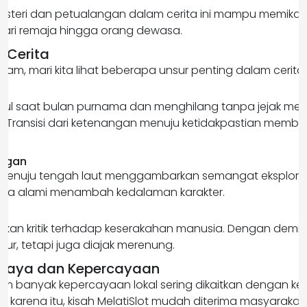
r misteri dan petualangan dalam cerita ini mampu memika
dari remaja hingga orang dewasa.
r Cerita
am, mari kita lihat beberapa unsur penting dalam cerita i
ul saat bulan purnama dan menghilang tanpa jejak me
. Transisi dari ketenangan menuju ketidakpastian mem
angan
menuju tengah laut menggambarkan semangat eksplorasi. 
ng ia alami menambah kedalaman karakter.
sipkan kritik terhadap keserakahan manusia. Dengan dem
bur, tetapi juga diajak merenung.
udaya dan Kepercayaan
am banyak kepercayaan lokal sering dikaitkan dengan ke
h karena itu, kisah MelatiSlot mudah diterima masyarakat.