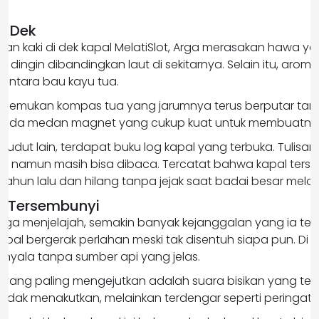
t.
as Dek
kan kaki di dek kapal MelatiSlot, Arga merasakan hawa y
h dingin dibandingkan laut di sekitarnya. Selain itu, arom
 antara bau kayu tua.
menemukan kompas tua yang jarumnya terus berputar tanp
tak ada medan magnet yang cukup kuat untuk membuatnya
 sudut lain, terdapat buku log kapal yang terbuka. Tulisa
 namun masih bisa dibaca. Tercatat bahwa kapal terse
 tahun lalu dan hilang tanpa jejak saat badai besar mela
g Tersembunyi
ga menjelajah, semakin banyak kejanggalan yang ia temu
apal bergerak perlahan meski tak disentuh siapa pun. Di r
nyala tanpa sumber api yang jelas.
 yang paling mengejutkan adalah suara bisikan yang te
u tidak menakutkan, melainkan terdengar seperti peringata