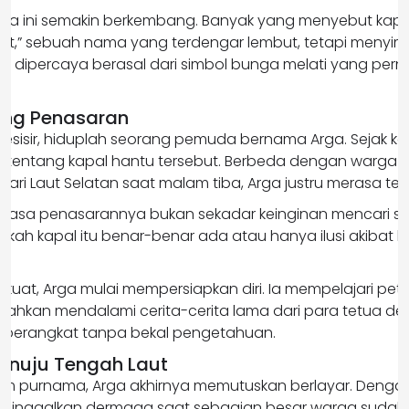
erita ini semakin berkembang. Banyak yang menyebut kapa
Slot,” sebuah nama yang terdengar lembut, tetapi menyi
tu dipercaya berasal dari simbol bunga melati yang pernah
ang Penasaran
esisir, hiduplah seorang pemuda bernama Arga. Sejak kec
 tentang kapal hantu tersebut. Berbeda dengan warga l
ari Laut Selatan saat malam tiba, Arga justru merasa ter
rasa penasarannya bukan sekadar keinginan mencari sens
ah kapal itu benar-benar ada atau hanya ilusi akibat ke
kuat, Arga mulai mempersiapkan diri. Ia mempelajari pe
bahkan mendalami cerita-cerita lama dari para tetua d
ak berangkat tanpa bekal pengetahuan.
enuju Tengah Laut
m purnama, Arga akhirnya memutuskan berlayar. Denga
eninggalkan dermaga saat sebagian besar warga sudah 