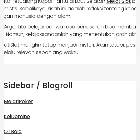
erita Petualang Kapal Hantu di Laut Selatan
MelatiSlot
buk
mistis. Sebaliknya, kisah ini adalah refleksi tentang keb
ungan manusia dengan alam.
nan Arga, kita belajar bahwa rasa penasaran bisa memba
 Namun, kebijaksanaanlah yang menentukan arah akhir 
latiSlot mungkin tetap menjadi misteri. Akan tetapi, pes
selalu relevan sepanjang waktu.
Sidebar / Blogroll
MelatiPoker
KoiDomino
OTBola