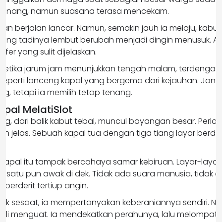
if tenang, namun suasana terasa mencekam.
an berjalan lancar. Namun, semakin jauh ia melaju, kabut t
 yang tadinya lembut berubah menjadi dingin menusuk. 
er yang sulit dijelaskan.
 ketika jarum jam menunjukkan tengah malam, terdengar
 seperti lonceng kapal yang bergema dari kejauhan. Jant
, tetapi ia memilih tetap tenang.
pal MelatiSlot
ng, dari balik kabut tebal, muncul bayangan besar. Perla
n jelas. Sebuah kapal tua dengan tiga tiang layar berdir
 kapal itu tampak bercahaya samar kebiruan. Layar-laya
at satu pun awak di dek. Tidak ada suara manusia, tidak 
berderit tertiup angin.
tuk sesaat, ia mempertanyakan keberaniannya sendiri. N
li menguat. Ia mendekatkan perahunya, lalu melompat n