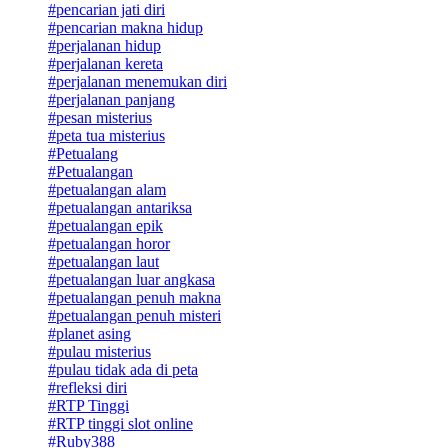
#pencarian jati diri
#pencarian makna hidup
#perjalanan hidup
#perjalanan kereta
#perjalanan menemukan diri
#perjalanan panjang
#pesan misterius
#peta tua misterius
#Petualang
#Petualangan
#petualangan alam
#petualangan antariksa
#petualangan epik
#petualangan horor
#petualangan laut
#petualangan luar angkasa
#petualangan penuh makna
#petualangan penuh misteri
#planet asing
#pulau misterius
#pulau tidak ada di peta
#refleksi diri
#RTP Tinggi
#RTP tinggi slot online
#Ruby388