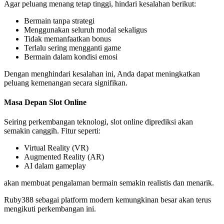
Agar peluang menang tetap tinggi, hindari kesalahan berikut:
Bermain tanpa strategi
Menggunakan seluruh modal sekaligus
Tidak memanfaatkan bonus
Terlalu sering mengganti game
Bermain dalam kondisi emosi
Dengan menghindari kesalahan ini, Anda dapat meningkatkan
peluang kemenangan secara signifikan.
Masa Depan Slot Online
Seiring perkembangan teknologi, slot online diprediksi akan
semakin canggih. Fitur seperti:
Virtual Reality (VR)
Augmented Reality (AR)
AI dalam gameplay
akan membuat pengalaman bermain semakin realistis dan menarik.
Ruby388 sebagai platform modern kemungkinan besar akan terus
mengikuti perkembangan ini.