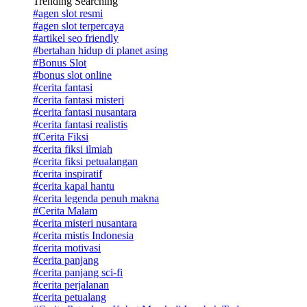
Trending Searching
#agen slot resmi
#agen slot terpercaya
#artikel seo friendly
#bertahan hidup di planet asing
#Bonus Slot
#bonus slot online
#cerita fantasi
#cerita fantasi misteri
#cerita fantasi nusantara
#cerita fantasi realistis
#Cerita Fiksi
#cerita fiksi ilmiah
#cerita fiksi petualangan
#cerita inspiratif
#cerita kapal hantu
#cerita legenda penuh makna
#Cerita Malam
#cerita misteri nusantara
#cerita mistis Indonesia
#cerita motivasi
#cerita panjang
#cerita panjang sci-fi
#cerita perjalanan
#cerita petualang