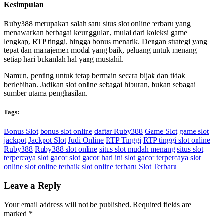
Kesimpulan
Ruby388 merupakan salah satu situs slot online terbaru yang
menawarkan berbagai keunggulan, mulai dari koleksi game
lengkap, RTP tinggi, hingga bonus menarik. Dengan strategi yang
tepat dan manajemen modal yang baik, peluang untuk menang
setiap hari bukanlah hal yang mustahil.
Namun, penting untuk tetap bermain secara bijak dan tidak
berlebihan. Jadikan slot online sebagai hiburan, bukan sebagai
sumber utama penghasilan.
Tags:
Bonus Slot
bonus slot online
daftar Ruby388
Game Slot
game slot
jackpot
Jackpot Slot
Judi Online
RTP Tinggi
RTP tinggi slot online
Ruby388
Ruby388 slot online
situs slot mudah menang
situs slot
terpercaya
slot gacor
slot gacor hari ini
slot gacor terpercaya
slot
online
slot online terbaik
slot online terbaru
Slot Terbaru
Leave a Reply
Your email address will not be published.
Required fields are
marked
*