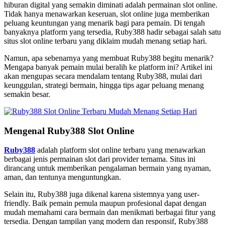
hiburan digital yang semakin diminati adalah permainan slot online.
Tidak hanya menawarkan keseruan, slot online juga memberikan
peluang keuntungan yang menarik bagi para pemain. Di tengah
banyaknya platform yang tersedia, Ruby388 hadir sebagai salah satu
situs slot online terbaru yang diklaim mudah menang setiap hari.
Namun, apa sebenarnya yang membuat Ruby388 begitu menarik?
Mengapa banyak pemain mulai beralih ke platform ini? Artikel ini
akan mengupas secara mendalam tentang Ruby388, mulai dari
keunggulan, strategi bermain, hingga tips agar peluang menang
semakin besar.
Mengenal Ruby388 Slot Online
Ruby388
adalah platform slot online terbaru yang menawarkan
berbagai jenis permainan slot dari provider ternama. Situs ini
dirancang untuk memberikan pengalaman bermain yang nyaman,
aman, dan tentunya menguntungkan.
Selain itu, Ruby388 juga dikenal karena sistemnya yang user-
friendly. Baik pemain pemula maupun profesional dapat dengan
mudah memahami cara bermain dan menikmati berbagai fitur yang
tersedia. Dengan tampilan yang modern dan responsif, Ruby388