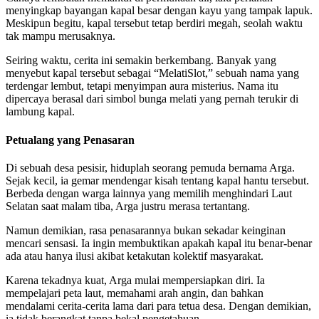
menyingkap bayangan kapal besar dengan kayu yang tampak lapuk.
Meskipun begitu, kapal tersebut tetap berdiri megah, seolah waktu
tak mampu merusaknya.
Seiring waktu, cerita ini semakin berkembang. Banyak yang
menyebut kapal tersebut sebagai “MelatiSlot,” sebuah nama yang
terdengar lembut, tetapi menyimpan aura misterius. Nama itu
dipercaya berasal dari simbol bunga melati yang pernah terukir di
lambung kapal.
Petualang yang Penasaran
Di sebuah desa pesisir, hiduplah seorang pemuda bernama Arga.
Sejak kecil, ia gemar mendengar kisah tentang kapal hantu tersebut.
Berbeda dengan warga lainnya yang memilih menghindari Laut
Selatan saat malam tiba, Arga justru merasa tertantang.
Namun demikian, rasa penasarannya bukan sekadar keinginan
mencari sensasi. Ia ingin membuktikan apakah kapal itu benar-benar
ada atau hanya ilusi akibat ketakutan kolektif masyarakat.
Karena tekadnya kuat, Arga mulai mempersiapkan diri. Ia
mempelajari peta laut, memahami arah angin, dan bahkan
mendalami cerita-cerita lama dari para tetua desa. Dengan demikian,
ia tidak berangkat tanpa bekal pengetahuan.