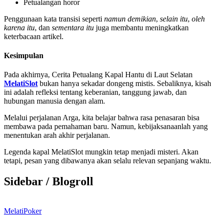
Petualangan horor
Penggunaan kata transisi seperti
namun demikian
,
selain itu
,
oleh
karena itu
, dan
sementara itu
juga membantu meningkatkan
keterbacaan artikel.
Kesimpulan
Pada akhirnya, Cerita Petualang Kapal Hantu di Laut Selatan
MelatiSlot
bukan hanya sekadar dongeng mistis. Sebaliknya, kisah
ini adalah refleksi tentang keberanian, tanggung jawab, dan
hubungan manusia dengan alam.
Melalui perjalanan Arga, kita belajar bahwa rasa penasaran bisa
membawa pada pemahaman baru. Namun, kebijaksanaanlah yang
menentukan arah akhir perjalanan.
Legenda kapal MelatiSlot mungkin tetap menjadi misteri. Akan
tetapi, pesan yang dibawanya akan selalu relevan sepanjang waktu.
Sidebar / Blogroll
MelatiPoker