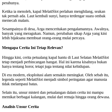
perahunya.
Ketika ia menoleh, kapal MelatiSlot perlahan menghilang, seakan
tak pernah ada. Laut kembali sunyi, hanya terdengar suara ombak
memecah malam.
Sesampainya di desa, Arga menceritakan pengalamannya. Awalnya,
banyak yang meragukan. Namun, perubahan sikap Arga yang kini
lebih bijaksana membuat orang-orang mulai percaya.
Mengapa Cerita Ini Tetap Relevan?
Hingga kini, cerita petualang kapal hantu di Laut Selatan MelatiSlot
tetap menjadi perbincangan hangat. Hal ini karena kisahnya bukan
hanya tentang horor, tetapi juga tentang nilai kehidupan.
Di era modern, eksploitasi alam semakin meningkat. Oleh sebab itu,
legenda seperti MelatiSlot menjadi simbol peringatan agar manusia
tidak melampaui batas.
Selain itu, unsur misteri dan petualangan dalam cerita ini mampu
memikat berbagai kalangan, mulai dari remaja hingga orang dewasa.
Analisis Unsur Cerita