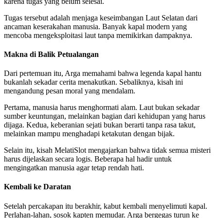
karena tugas yang belum selesai.
Tugas tersebut adalah menjaga keseimbangan Laut Selatan dari
ancaman keserakahan manusia. Banyak kapal modern yang
mencoba mengeksploitasi laut tanpa memikirkan dampaknya.
Makna di Balik Petualangan
Dari pertemuan itu, Arga memahami bahwa legenda kapal hantu
bukanlah sekadar cerita menakutkan. Sebaliknya, kisah ini
mengandung pesan moral yang mendalam.
Pertama, manusia harus menghormati alam. Laut bukan sekadar
sumber keuntungan, melainkan bagian dari kehidupan yang harus
dijaga. Kedua, keberanian sejati bukan berarti tanpa rasa takut,
melainkan mampu menghadapi ketakutan dengan bijak.
Selain itu, kisah MelatiSlot mengajarkan bahwa tidak semua misteri
harus dijelaskan secara logis. Beberapa hal hadir untuk
mengingatkan manusia agar tetap rendah hati.
Kembali ke Daratan
Setelah percakapan itu berakhir, kabut kembali menyelimuti kapal.
Perlahan-lahan, sosok kapten memudar. Arga bergegas turun ke