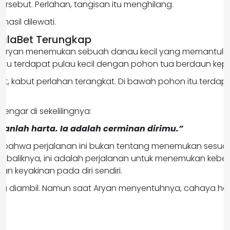
ersebut. Perlahan, tangisan itu menghilang.
hasil dilewati.
alaBet Terungkap
, Aryan menemukan sebuah danau kecil yang memantulk
itu terdapat pulau kecil dengan pohon tua berdaun kep
at, kabut perlahan terangkat. Di bawah pohon itu terda
.
engar di sekelilingnya:
kanlah harta. Ia adalah cerminan dirimu.”
 bahwa perjalanan ini bukan tentang menemukan sesuat
ebaliknya, ini adalah perjalanan untuk menemukan keber
an keyakinan pada diri sendiri.
k bisa diambil. Namun saat Aryan menyentuhnya, cahaya h
.