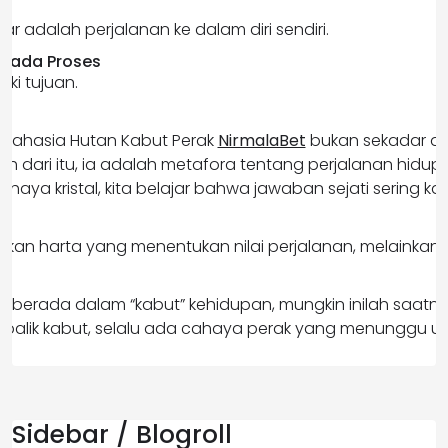
ar adalah perjalanan ke dalam diri sendiri.
 pada Proses
iki tujuan.
g Rahasia Hutan Kabut Perak
NirmalaBet
bukan sekadar d
ih dari itu, ia adalah metafora tentang perjalanan hidup 
 cahaya kristal, kita belajar bahwa jawaban sejati sering kal
bukan harta yang menentukan nilai perjalanan, melainka
a.
g berada dalam “kabut” kehidupan, mungkin inilah saat
 balik kabut, selalu ada cahaya perak yang menunggu un
Sidebar / Blogroll