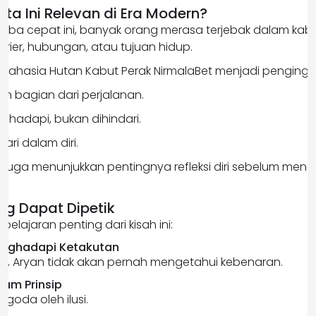
ta Ini Relevan di Era Modern?
rba cepat ini, banyak orang merasa terjebak dalam kabu
rier, hubungan, atau tujuan hidup.
g Rahasia Hutan Kabut Perak NirmalaBet menjadi penging
h bagian dari perjalanan.
dihadapi, bukan dihindari.
ari dalam diri.
 ini juga menunjukkan pentingnya refleksi diri sebelum me
ang Dapat Dipetik
pelajaran penting dari kisah ini:
enghadapi Ketakutan
n, Aryan tidak akan pernah mengetahui kebenaran.
lam Prinsip
rgoda oleh ilusi.