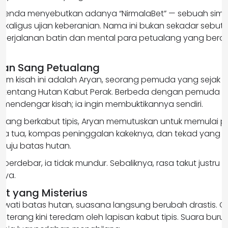
 legenda menyebutkan adanya “NirmalaBet” — sebuah simb
kaligus ujian keberanian. Nama ini bukan sekadar sebut
i perjalanan batin dan mental para petualang yang bera
nan Sang Petualang
m kisah ini adalah Aryan, seorang pemuda yang sejak ke
ta tentang Hutan Kabut Perak. Berbeda dengan pemuda la
n mendengar kisah; ia ingin membuktikannya sendiri.
yang berkabut tipis, Aryan memutuskan untuk memulai p
ta tua, kompas peninggalan kakeknya, dan tekad yang t
nuju batas hutan.
 berdebar, ia tidak mundur. Sebaliknya, rasa takut justru
nya.
t yang Misterius
lewati batas hutan, suasana langsung berubah drastis. 
terang kini teredam oleh lapisan kabut tipis. Suara bur