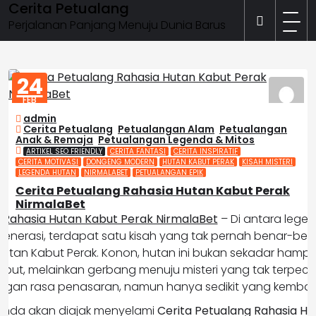
Cerita Petualang
Skip
to
Perjalanan Panjang Menuju Dunia Barus
content
24
FEB
2026
admin
Cerita Petualang
,
Petualangan Alam
,
Petualangan
Anak & Remaja
,
Petualangan Legenda & Mitos
ARTIKEL SEO FRIENDLY
CERITA FANTASI
CERITA INSPIRATIF
CERITA MOTIVASI
DONGENG MODERN
HUTAN KABUT PERAK
KISAH MISTERI
LEGENDA HUTAN
NIRMALABET
PETUALANGAN EPIK
Cerita Petualang Rahasia Hutan Kabut Perak
NirmalaBet
 Rahasia Hutan Kabut Perak NirmalaBet
– Di antara legen
 generasi, terdapat satu kisah yang tak pernah benar-be
Hutan Kabut Perak. Konon, hutan ini bukan sekadar ham
kabut, melainkan gerbang menuju misteri yang tak terpec
gan rasa penasaran, namun hanya sedikit yang kembali 
i, Anda akan diajak menyelami
Cerita Petualang Rahasia Hu