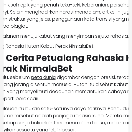
uah kisah epik yang penuh teka-teki, keberanian, persaha
nyi. Selain menghadirkan narasi mendalam, artikel ini jug
gan struktur yang jelas, penggunaan kata transisi yang me
anpa plagiat.
perjalanan menuju kabut yang menyimpan sejuta rahasia.
ul
Cerita Petualang Rahasia 
erak NirmalaBet
ulu, sebelum
peta dunia
digambar dengan presisi, terda
l yang jarang disentuh manusia. Hutan itu disebut Kabut 
mbun yang menyelimuti dedaunan memantulkan cahaya m
eperti perak cair.
kilauan itu bukan satu-satunya daya tariknya. Penduduk 
utan tersebut adalah penjaga rahasia kuno. Mereka me
 setiap senja bukanlah fenomena alam biasa, melainkan t
ikan sesuatu yang lebih besar.