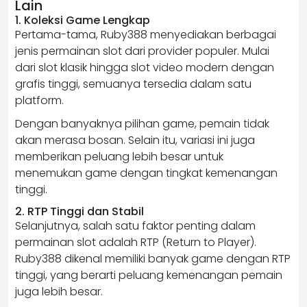
Lain
1. Koleksi Game Lengkap
Pertama-tama, Ruby388 menyediakan berbagai
jenis permainan slot dari provider populer. Mulai
dari slot klasik hingga slot video modern dengan
grafis tinggi, semuanya tersedia dalam satu
platform.
Dengan banyaknya pilihan game, pemain tidak
akan merasa bosan. Selain itu, variasi ini juga
memberikan peluang lebih besar untuk
menemukan game dengan tingkat kemenangan
tinggi.
2. RTP Tinggi dan Stabil
Selanjutnya, salah satu faktor penting dalam
permainan slot adalah RTP (Return to Player).
Ruby388 dikenal memiliki banyak game dengan RTP
tinggi, yang berarti peluang kemenangan pemain
juga lebih besar.