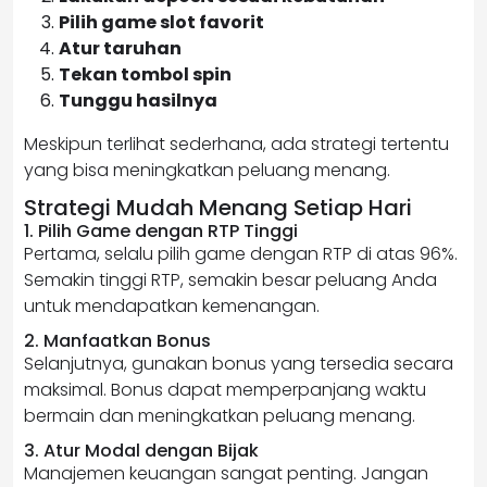
Pilih game slot favorit
Atur taruhan
Tekan tombol spin
Tunggu hasilnya
Meskipun terlihat sederhana, ada strategi tertentu
yang bisa meningkatkan peluang menang.
Strategi Mudah Menang Setiap Hari
1. Pilih Game dengan RTP Tinggi
Pertama, selalu pilih game dengan RTP di atas 96%.
Semakin tinggi RTP, semakin besar peluang Anda
untuk mendapatkan kemenangan.
2. Manfaatkan Bonus
Selanjutnya, gunakan bonus yang tersedia secara
maksimal. Bonus dapat memperpanjang waktu
bermain dan meningkatkan peluang menang.
3. Atur Modal dengan Bijak
Manajemen keuangan sangat penting. Jangan