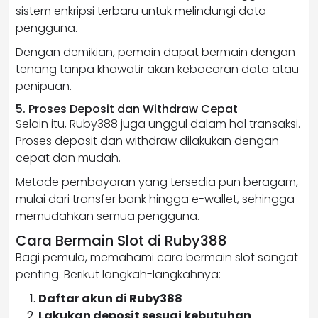
sistem enkripsi terbaru untuk melindungi data
pengguna.
Dengan demikian, pemain dapat bermain dengan
tenang tanpa khawatir akan kebocoran data atau
penipuan.
5. Proses Deposit dan Withdraw Cepat
Selain itu, Ruby388 juga unggul dalam hal transaksi.
Proses deposit dan withdraw dilakukan dengan
cepat dan mudah.
Metode pembayaran yang tersedia pun beragam,
mulai dari transfer bank hingga e-wallet, sehingga
memudahkan semua pengguna.
Cara Bermain Slot di Ruby388
Bagi pemula, memahami cara bermain slot sangat
penting. Berikut langkah-langkahnya:
Daftar akun di Ruby388
Lakukan deposit sesuai kebutuhan