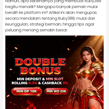
Namun, apa sebenarnya yang membuat Ruby388
begitu menarik? Mengapa banyak pemain mulai
beralih ke platform ini? Artikel ini akan mengupas
secara mendalam tentang Ruby388, mulai dari
keunggulan, strategi bermain, hingga tips agar
peluang menang semakin besar.