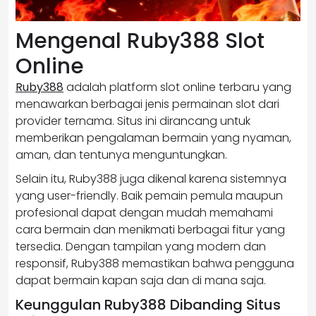
Mengenal Ruby388 Slot
Online
Ruby388
adalah platform slot online terbaru yang
menawarkan berbagai jenis permainan slot dari
provider ternama. Situs ini dirancang untuk
memberikan pengalaman bermain yang nyaman,
aman, dan tentunya menguntungkan.
Selain itu, Ruby388 juga dikenal karena sistemnya
yang user-friendly. Baik pemain pemula maupun
profesional dapat dengan mudah memahami
cara bermain dan menikmati berbagai fitur yang
tersedia. Dengan tampilan yang modern dan
responsif, Ruby388 memastikan bahwa pengguna
dapat bermain kapan saja dan di mana saja.
Keunggulan Ruby388 Dibanding Situs