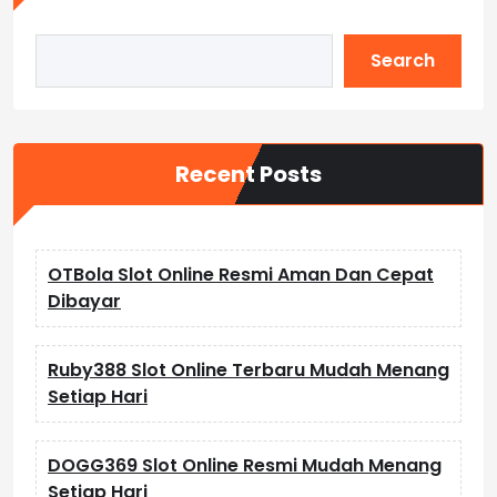
Search
Recent Posts
OTBola Slot Online Resmi Aman Dan Cepat
Dibayar
Ruby388 Slot Online Terbaru Mudah Menang
Setiap Hari
DOGG369 Slot Online Resmi Mudah Menang
Setiap Hari