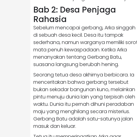
Bab 2: Desa Penjaga
Rahasia
Sebelum mencapai gerbang, Arka singgah
di sebuah desa kecil. Desa itu tampak
sederhana, namun warganya memiliki soro
mata penuh kewaspadaan. Ketika Arka
menanyakan tentang Gerbang Batu,
suasana langsung berubah hening.
Seorang tetua desa akhirnya berbicara. Ia
menceritakan bahwa gerbang tersebut
bukan sekadar bangunan kuno, melainkan
pintu menuju dunia lain yang terpisah oleh
waktu. Dunia itu pernah dihuni peradaban
maju yang menghilang secara misterius.
Gerbang Batu adalah satu-satunya jalan
masuk dan keluar.
Tetua itu memperingatkan Arka agar