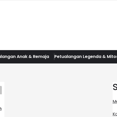
alangan Anak & Remaja
Petualangan Legenda & Mito
S
M
n
K