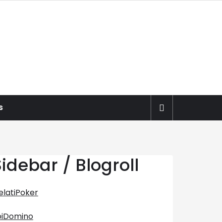
s
idebar / Blogroll
elatiPoker
oiDomino