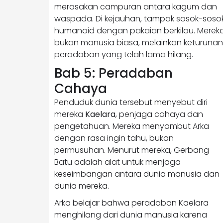
merasakan campuran antara kagum dan
waspada. Di kejauhan, tampak sosok-soso
humanoid dengan pakaian berkilau. Merek
bukan manusia biasa, melainkan keturunan
peradaban yang telah lama hilang.
Bab 5: Peradaban
Cahaya
Penduduk dunia tersebut menyebut diri
mereka
Kaelara
, penjaga cahaya dan
pengetahuan. Mereka menyambut Arka
dengan rasa ingin tahu, bukan
permusuhan. Menurut mereka, Gerbang
Batu adalah alat untuk menjaga
keseimbangan antara dunia manusia dan
dunia mereka.
Arka belajar bahwa peradaban Kaelara
menghilang dari dunia manusia karena