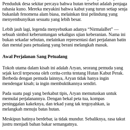
Penduduk desa sekitar percaya bahwa hutan tersebut adalah penjaga
rahasia kuno. Mereka meyakini bahwa kabut yang turun setiap senja
bukanlah fenomena alam biasa, melainkan tirai pelindung yang
menyembunyikan sesuatu yang lebih besar.
Lebih jauh lagi, legenda menyebutkan adanya “NirmalaBet” —
sebuah simbol keberuntungan sekaligus ujian keberanian. Nama ini
bukan sekadar sebutan, melainkan representasi dari perjalanan batin
dan mental para petualang yang berani melangkah masuk.
Awal Perjalanan Sang Petualang
Tokoh utama dalam kisah ini adalah Aryan, seorang pemuda yang
sejak kecil terpesona oleh cerita-cerita tentang Hutan Kabut Perak.
Berbeda dengan pemuda lainnya, Aryan tidak hanya ingin
mendengar kisah; ia ingin membuktikannya sendiri.
Pada suatu pagi yang berkabut tipis, Aryan memutuskan untuk
memulai perjalanannya. Dengan bekal peta tua, kompas
peninggalan kakeknya, dan tekad yang tak tergoyahkan, ia
melangkah menuju batas hutan.
Meskipun hatinya berdebar, ia tidak mundur. Sebaliknya, rasa takut
justru menjadi bahan bakar semangatnya.