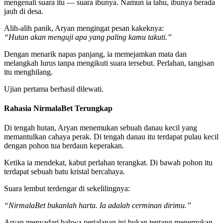
mengenali suara itu — suara ibunya. Namun ia tahu, ibunya berada
jauh di desa.
Alih-alih panik, Aryan mengingat pesan kakeknya:
“Hutan akan menguji apa yang paling kamu takuti.”
Dengan menarik napas panjang, ia memejamkan mata dan
melangkah lurus tanpa mengikuti suara tersebut. Perlahan, tangisan
itu menghilang.
Ujian pertama berhasil dilewati.
Rahasia NirmalaBet Terungkap
Di tengah hutan, Aryan menemukan sebuah danau kecil yang
memantulkan cahaya perak. Di tengah danau itu terdapat pulau kecil
dengan pohon tua berdaun keperakan.
Ketika ia mendekat, kabut perlahan terangkat. Di bawah pohon itu
terdapat sebuah batu kristal bercahaya.
Suara lembut terdengar di sekelilingnya:
“NirmalaBet bukanlah harta. Ia adalah cerminan dirimu.”
Aryan menyadari bahwa perjalanan ini bukan tentang menemukan