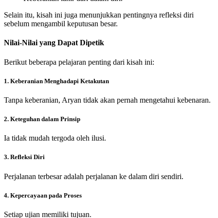
Selain itu, kisah ini juga menunjukkan pentingnya refleksi diri
sebelum mengambil keputusan besar.
Nilai-Nilai yang Dapat Dipetik
Berikut beberapa pelajaran penting dari kisah ini:
1. Keberanian Menghadapi Ketakutan
Tanpa keberanian, Aryan tidak akan pernah mengetahui kebenaran.
2. Keteguhan dalam Prinsip
Ia tidak mudah tergoda oleh ilusi.
3. Refleksi Diri
Perjalanan terbesar adalah perjalanan ke dalam diri sendiri.
4. Kepercayaan pada Proses
Setiap ujian memiliki tujuan.