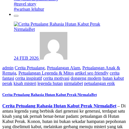
#travel story
#warisan leluhur
24
FEB
2026
admin
Cerita Petualang
,
Petualangan Alam
,
Petualangan Anak &
Remaja
,
Petualangan Legenda & Mitos
artikel seo friendly
cerita
fantasi
cerita inspiratif
cerita motivasi
dongeng modern
hutan kabut
perak
kisah misteri
legenda hutan
nirmalabet
petualangan epik
Cerita Petualang Rahasia Hutan Kabut Perak NirmalaBet
Cerita Petualang Rahasia Hutan Kabut Perak NirmalaBet
– Di
antara legenda yang berbisik dari generasi ke generasi, terdapat satu
kisah yang tak pernah benar-benar padam: petualangan di Hutan
Kabut Perak. Konon, hutan ini bukan sekadar hamparan pepohonan
yang diselimuti kabut, melainkan gerbang menuju misteri yang tak