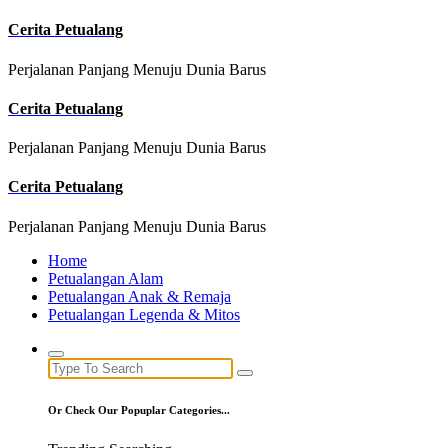
Skip
Cerita Petualang
to
content
Perjalanan Panjang Menuju Dunia Barus
Cerita Petualang
Perjalanan Panjang Menuju Dunia Barus
Cerita Petualang
Perjalanan Panjang Menuju Dunia Barus
Home
Petualangan Alam
Petualangan Anak & Remaja
Petualangan Legenda & Mitos
Search
for:
Or Check Our Popuplar Categories...