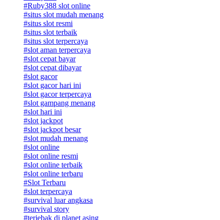
#Ruby388 slot online
#situs slot mudah menang
#situs slot resmi
#situs slot terbaik
#situs slot terpercaya
#slot aman terpercaya
#slot cepat bayar
#slot cepat dibayar
#slot gacor
#slot gacor hari ini
#slot gacor terpercaya
#slot gampang menang
#slot hari ini
#slot jackpot
#slot jackpot besar
#slot mudah menang
#slot online
#slot online resmi
#slot online terbaik
#slot online terbaru
#Slot Terbaru
#slot terpercaya
#survival luar angkasa
#survival story
#terjebak di planet asing