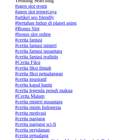
Trending Searching
#agen slot resmi
#agen slot terpercaya
#artikel seo friendly
#bertahan hidup di planet asing
#Bonus Slot
#bonus slot online
#cerita fantasi
#cerita fantasi misteri
#cerita fantasi nusantara
#cerita fantasi realistis
#Cerita Fiksi
#cerita fiksi ilmiah
#cerita fiksi petualangan
#cerita inspiratif
#cerita kapal hantu
#cerita legenda penuh makna
#Cerita Malam
#cerita misteri nusantara
#cerita mistis Indonesia
#cerita motivasi
#cerita panjang
#cerita panjang sci-fi
#cerita perjalanan
#cerita petualang