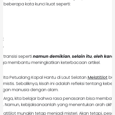
iki beberapa kata kunci kuat seperti:
tu
ot
or
transisi seperti
namun demikian
,
selain itu
,
oleh kare
uga membantu meningkatkan keterbacaan artikel.
erita Petualang Kapal Hantu di Laut Selatan
MelatiSlot
buk
mistis. Sebaliknya, kisah ini adalah refleksi tentang keb
ungan manusia dengan alam.
nan Arga, kita belajar bahwa rasa penasaran bisa memba
 Namun, kebijaksanaanlah yang menentukan arah akhir 
latiSlot mungkin tetap menjadi misteri. Akan tetapi, pes