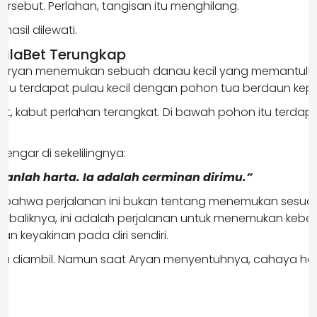
ersebut. Perlahan, tangisan itu menghilang.
hasil dilewati.
alaBet Terungkap
, Aryan menemukan sebuah danau kecil yang memantulk
itu terdapat pulau kecil dengan pohon tua berdaun kep
at, kabut perlahan terangkat. Di bawah pohon itu terda
.
engar di sekelilingnya:
kanlah harta. Ia adalah cerminan dirimu.”
 bahwa perjalanan ini bukan tentang menemukan sesuat
ebaliknya, ini adalah perjalanan untuk menemukan keber
an keyakinan pada diri sendiri.
k bisa diambil. Namun saat Aryan menyentuhnya, cahaya h
.