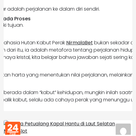
ar adalah perjalanan ke dalam diri sendiri.
 pada Proses
iki tujuan.
g Rahasia Hutan Kabut Perak
NirmalaBet
bukan sekadar d
ih dari itu, ia adalah metafora tentang perjalanan hidup 
 cahaya kristal, kita belajar bahwa jawaban sejati sering kal
bukan harta yang menentukan nilai perjalanan, melainka
a.
g berada dalam “kabut” kehidupan, mungkin inilah saat
 balik kabut, selalu ada cahaya perak yang menunggu un
24
FEB