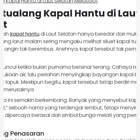
etualang Kapal Hantu di Laut
ot
isah
kapal hantu
di Laut Selatan hanya beredar dari mulut
ang larut malam sering mengaku melihat siluet kapal tu
 angin tak berembus. Anehnya, kapal tersebut tak pernah
 muncul ketika bulan purnama bersinar terang. Cahaya r
mukaan air, lalu perlahan menyingkap bayangan kapal 
 lapuk. Meskipun begitu, kapal tersebut tetap berdiri me
u merusaknya.
erita ini semakin berkembang. Banyak yang menyebut kapa
Slot,” sebuah nama yang terdengar lembut, tetapi menyi
tu dipercaya berasal dari simbol bunga melati yang pernah
ang Penasaran