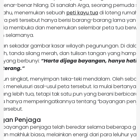
 benar-benar hilang. Di sanalah Arga, seorang pemuda
n tahu, menemukan sebuah
peti kayu tua
di loteng rumah 
ira peti tersebut hanya berisi barang-barang lama yang 
tika ia membuka dan menemukan selembar peta tua berwa
ah selamanya.
ukan sekadar gambar kasar wilayah pegunungan. Di dal
eh, tanda silang merah, dan tulisan tangan yang hampir pu
l yang berbunyi:
“Harta dijaga bayangan, hanya hati 
 terang.”
kipun singkat, menyimpan teka-teki mendalam. Oleh sebab 
 menelusuri asal-usul peta tersebut. Ia mulai bertanya
ng lebih tua, tetapi tak satu pun yang berani berbicara
eka hanya memperingatkannya tentang “bayangan penj
 tersebut.
ngan Penjaga
 bayangan penjaga telah beredar selama beberapa gen
an makhluk biasa, melainkan energi dari para leluhur y