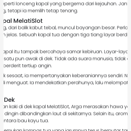
 seperti lonceng kapal yang bergema dari kejauhan. Jant
, tetapi ia memilih tetap tenang.
pal MelatiSlot
ng, dari balik kabut tebal, muncul bayangan besar. Perla
n jelas. Sebuah kapal tua dengan tiga tiang layar berdir
 kapal itu tampak bercahaya samar kebiruan. Layar-laya
at satu pun awak di dek. Tidak ada suara manusia, tidak 
berderit tertiup angin.
tuk sesaat, ia mempertanyakan keberaniannya sendiri. N
li menguat. Ia mendekatkan perahunya, lalu melompat n
t.
as Dek
kan kaki di dek kapal MelatiSlot, Arga merasakan hawa y
h dingin dibandingkan laut di sekitarnya. Selain itu, arom
 antara bau kayu tua.
menemukan kompas tua yang jarumnya terus berputar tanp