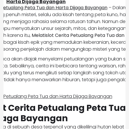
Harta Dijaga Bayangan
a Petualang Peta Tua dan Harta Dijaga Bayangan
– Dalam 
 penuh misteri, selalu ada kisah tentang peta kuno, ha
ng menjaga rahasia selama ratusan tahun. Namun demik
mpu menyatukan unsur sejarah, mitos, dan ketegangan d
eh karena itu,
Melatislot Cerita Petualang Peta Tua dan H
sebagai kisah epik yang memadukan keberanian, kecerdik
 seorang penjelajah dalam mengungkap misteri yang ter
baca akan diajak menyelami petualangan yang bukan se
a. Sebaliknya, cerita ini berbicara tentang warisan, raha
alu yang terus mengikuti setiap langkah sang tokoh ut
l ini tidak hanya menawarkan hiburan, tetapi juga penga
.
ot Cerita Petualang Peta Tua
ijaga Bayangan
a di sebuah desa terpencil yang dikelilingi hutan lebat 