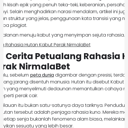
uah kisah epik yang penuh teka-teki, keberanian, persaha
nyi. Selain menghadirkan narasi mendalam, artikel ini jug
gan struktur yang jelas, penggunaan kata transisi yang me
anpa plagiat.
perjalanan menuju kabut yang menyimpan sejuta rahasia.
ul
Cerita Petualang Rahasia 
erak NirmalaBet
ulu, sebelum
peta dunia
digambar dengan presisi, terda
l yang jarang disentuh manusia. Hutan itu disebut Kabut 
mbun yang menyelimuti dedaunan memantulkan cahaya m
eperti perak cair.
kilauan itu bukan satu-satunya daya tariknya. Penduduk 
utan tersebut adalah penjaga rahasia kuno. Mereka me
 setiap senja bukanlah fenomena alam biasa, melainkan t
ikan sesuatu yang lebih besar.