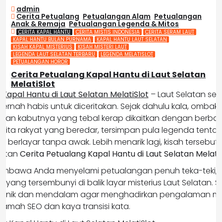
2026
admin
Cerita Petualang
,
Petualangan Alam
,
Petualangan
Anak & Remaja
,
Petualangan Legenda & Mitos
CERITA KAPAL HANTU
CERITA MISTIS INDONESIA
CERITA SERAM LAUT
KAPAL HANTU BULAN PURNAMA
KAPAL HANTU LAUT SELATAN
KISAH KAPAL MISTERIUS
KISAH MISTERI LAUT
LEGENDA LAUT SELATAN TERBARU
LEGENDA MELATISLOT
PETUALANGAN HOROR
Cerita Petualang Kapal Hantu di Laut Selatan
MelatiSlot
 Kapal Hantu di Laut Selatan MelatiSlot
– Laut Selatan se
 pernah habis untuk diceritakan. Sejak dahulu kala, omba
 dan kabutnya yang tebal kerap dikaitkan dengan berbagai
cerita rakyat yang beredar, tersimpan pula legenda tent
 berlayar tanpa awak. Lebih menarik lagi, kisah tersebut
butan
Cerita Petualang Kapal Hantu di Laut Selatan Melati
n membawa Anda menyelami petualangan penuh teka-teki,
ang tersembunyi di balik layar misterius Laut Selatan. Selai
ra unik dan mendalam agar menghadirkan pengalaman 
s ramah SEO dan kaya transisi kata.