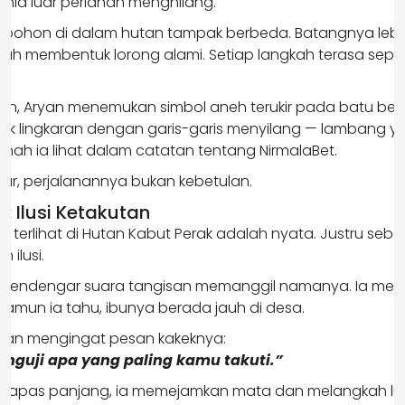
nia luar perlahan menghilang.
n-pohon di dalam hutan tampak berbeda. Batangnya lebih
lah membentuk lorong alami. Setiap langkah terasa sepe
an, Aryan menemukan simbol aneh terukir pada batu besa
tuk lingkaran dengan garis-garis menyilang — lambang 
ah ia lihat dalam catatan tentang NirmalaBet.
adar, perjalanannya bukan kebetulan.
: Ilusi Ketakutan
 terlihat di Hutan Kabut Perak adalah nyata. Justru seba
 ilusi.
n mendengar suara tangisan memanggil namanya. Ia menge
Namun ia tahu, ibunya berada jauh di desa.
 Aryan mengingat pesan kakeknya:
nguji apa yang paling kamu takuti.”
napas panjang, ia memejamkan mata dan melangkah lu