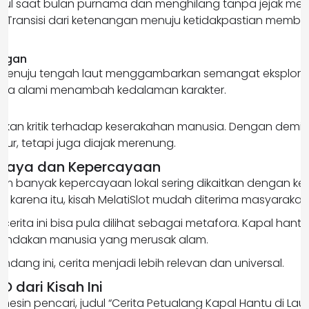
ul saat bulan purnama dan menghilang tanpa jejak me
. Transisi dari ketenangan menuju ketidakpastian mem
angan
menuju tengah laut menggambarkan semangat eksplorasi. 
ng ia alami menambah kedalaman karakter.
sipkan kritik terhadap keserakahan manusia. Dengan dem
bur, tetapi juga diajak merenung.
udaya dan Kepercayaan
am banyak kepercayaan lokal sering dikaitkan dengan ke
h karena itu, kisah MelatiSlot mudah diterima masyarakat.
cerita ini bisa pula dilihat sebagai metafora. Kapal ha
i tindakan manusia yang merusak alam.
dang ini, cerita menjadi lebih relevan dan universal.
O dari Kisah Ini
i mesin pencari, judul “Cerita Petualang Kapal Hantu di Lau