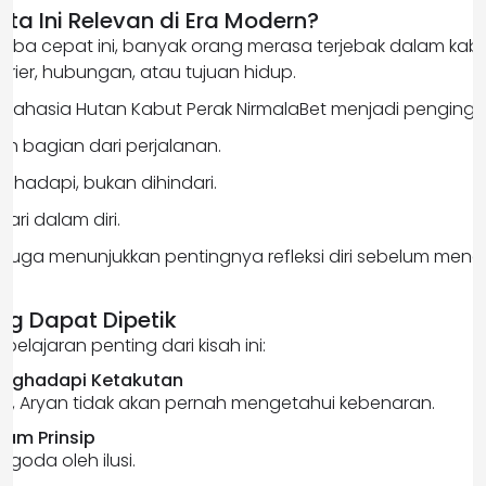
ta Ini Relevan di Era Modern?
rba cepat ini, banyak orang merasa terjebak dalam kabu
rier, hubungan, atau tujuan hidup.
g Rahasia Hutan Kabut Perak NirmalaBet menjadi penging
h bagian dari perjalanan.
dihadapi, bukan dihindari.
ari dalam diri.
 ini juga menunjukkan pentingnya refleksi diri sebelum me
ang Dapat Dipetik
pelajaran penting dari kisah ini:
enghadapi Ketakutan
n, Aryan tidak akan pernah mengetahui kebenaran.
lam Prinsip
rgoda oleh ilusi.