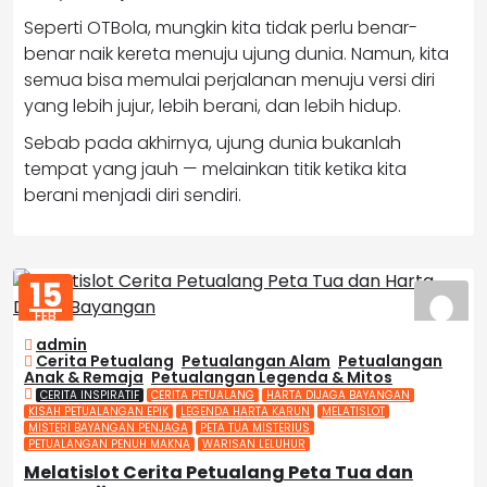
Seperti OTBola, mungkin kita tidak perlu benar-
benar naik kereta menuju ujung dunia. Namun, kita
semua bisa memulai perjalanan menuju versi diri
yang lebih jujur, lebih berani, dan lebih hidup.
Sebab pada akhirnya, ujung dunia bukanlah
tempat yang jauh — melainkan titik ketika kita
berani menjadi diri sendiri.
15
FEB
2026
admin
Cerita Petualang
,
Petualangan Alam
,
Petualangan
Anak & Remaja
,
Petualangan Legenda & Mitos
CERITA INSPIRATIF
CERITA PETUALANG
HARTA DIJAGA BAYANGAN
KISAH PETUALANGAN EPIK
LEGENDA HARTA KARUN
MELATISLOT
MISTERI BAYANGAN PENJAGA
PETA TUA MISTERIUS
PETUALANGAN PENUH MAKNA
WARISAN LELUHUR
Melatislot Cerita Petualang Peta Tua dan