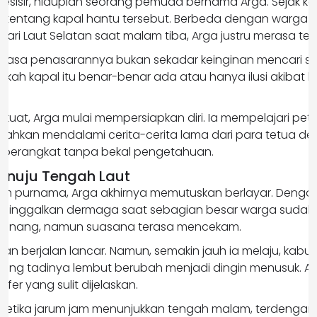
esisir, hiduplah seorang pemuda bernama Arga. Sejak kec
 tentang kapal hantu tersebut. Berbeda dengan warga l
ari Laut Selatan saat malam tiba, Arga justru merasa ter
rasa penasarannya bukan sekadar keinginan mencari sens
ah kapal itu benar-benar ada atau hanya ilusi akibat ke
kuat, Arga mulai mempersiapkan diri. Ia mempelajari pe
bahkan mendalami cerita-cerita lama dari para tetua d
ak berangkat tanpa bekal pengetahuan.
enuju Tengah Laut
m purnama, Arga akhirnya memutuskan berlayar. Denga
eninggalkan dermaga saat sebagian besar warga sudah 
if tenang, namun suasana terasa mencekam.
an berjalan lancar. Namun, semakin jauh ia melaju, kabut t
 yang tadinya lembut berubah menjadi dingin menusuk. 
er yang sulit dijelaskan.
 ketika jarum jam menunjukkan tengah malam, terdengar