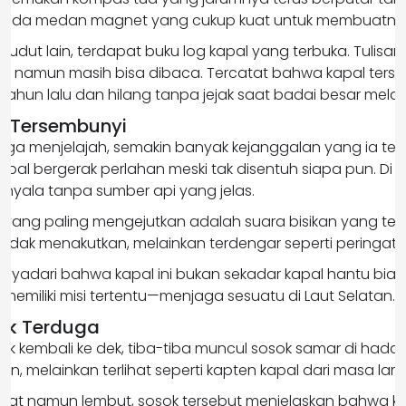
tak ada medan magnet yang cukup kuat untuk membuatnya
 sudut lain, terdapat buku log kapal yang terbuka. Tulisa
 namun masih bisa dibaca. Tercatat bahwa kapal terse
 tahun lalu dan hilang tanpa jejak saat badai besar mela
g Tersembunyi
ga menjelajah, semakin banyak kejanggalan yang ia temu
apal bergerak perlahan meski tak disentuh siapa pun. Di r
nyala tanpa sumber api yang jelas.
 yang paling mengejutkan adalah suara bisikan yang te
u tidak menakutkan, melainkan terdengar seperti peringata
nyadari bahwa kapal ini bukan sekadar kapal hantu bias
 memiliki misi tertentu—menjaga sesuatu di Laut Selatan.
ak Terduga
ak kembali ke dek, tiba-tiba muncul sosok samar di hada
n, melainkan terlihat seperti kapten kapal dari masa la
rat namun lembut, sosok tersebut menjelaskan bahwa kap