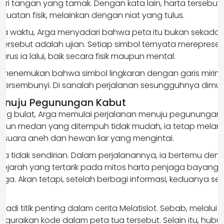
ri tangan yang tamak. Dengan kata lain, harta tersebut ti
uatan fisik, melainkan dengan niat yang tulus.
nya waktu, Arga menyadari bahwa peta itu bukan sekadar
 tersebut adalah ujian. Setiap simbol ternyata mereprese
rus ia lalui, baik secara fisik maupun mental.
 ia menemukan bahwa simbol lingkaran dengan garis miri
n tersembunyi. Di sanalah perjalanan sesungguhnya dimula
Menuju Pegunungan Kabut
ng bulat, Arga memulai perjalanan menuju pegunungan 
ipun medan yang ditempuh tidak mudah, ia tetap melan
hi suara aneh dan hewan liar yang mengintai.
ia tidak sendirian. Dalam perjalanannya, ia bertemu denga
 sejarah yang tertarik pada mitos harta penjaga bayanga
riga. Akan tetapi, setelah berbagi informasi, keduanya se
njadi titik penting dalam cerita Melatislot. Sebab, melalui d
guraikan kode dalam peta tua tersebut. Selain itu, hub