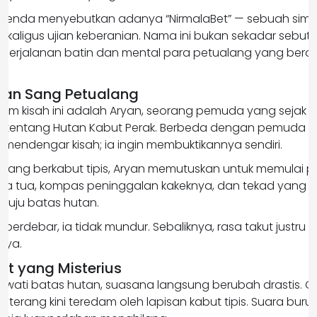
 legenda menyebutkan adanya “NirmalaBet” — sebuah simb
kaligus ujian keberanian. Nama ini bukan sekadar sebut
i perjalanan batin dan mental para petualang yang bera
nan Sang Petualang
m kisah ini adalah Aryan, seorang pemuda yang sejak ke
ta tentang Hutan Kabut Perak. Berbeda dengan pemuda la
n mendengar kisah; ia ingin membuktikannya sendiri.
yang berkabut tipis, Aryan memutuskan untuk memulai p
ta tua, kompas peninggalan kakeknya, dan tekad yang t
nuju batas hutan.
 berdebar, ia tidak mundur. Sebaliknya, rasa takut justru
nya.
t yang Misterius
lewati batas hutan, suasana langsung berubah drastis. 
terang kini teredam oleh lapisan kabut tipis. Suara bur