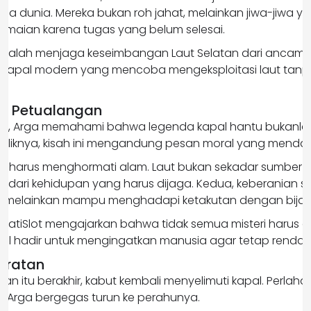
dua dunia. Mereka bukan roh jahat, melainkan jiwa-jiwa y
aian karena tugas yang belum selesai.
adalah menjaga keseimbangan Laut Selatan dari ancam
 kapal modern yang mencoba mengeksploitasi laut tanp
ik Petualangan
itu, Arga memahami bahwa legenda kapal hantu bukanlah
aliknya, kisah ini mengandung pesan moral yang menda
a harus menghormati alam. Laut bukan sekadar sumber 
 dari kehidupan yang harus dijaga. Kedua, keberanian sej
t, melainkan mampu menghadapi ketakutan dengan bijak
 MelatiSlot mengajarkan bahwa tidak semua misteri harus d
hal hadir untuk mengingatkan manusia agar tetap rendah 
aratan
an itu berakhir, kabut kembali menyelimuti kapal. Perlaha
 Arga bergegas turun ke perahunya.