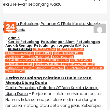
selalu relevan sepanjang waktu.
24
FEB
2026
admin
Cerita Petualang
,
Petualangan Alam
,
Petualangan
Anak & Remaja
,
Petualangan Legenda & Mitos
CERITA INSPIRATIF
CERITA PANJANG
CERITA PERJALANAN
CERITA PETUALANGAN
CERITA UNIK
KISAH FIKSI INSPIRATIF
KISAH INSPIRATIF
KISAH MOTIVASI
KISAH PELARIAN
KISAH PERJALANAN KERETA
MAKNA PERJALANAN
MOTIVASI HIDUP
PENCARIAN JATI DIRI
PENCARIAN MAKNA HIDUP
PERJALANAN HIDUP
PERJALANAN KERETA
PERJALANAN PANJANG
PETUALANGAN
REFLEKSI DIRI
TRAVEL STORY
Cerita Petualang Pelarian OTBola Kereta
Menuju Ujung Dunia
Cerita Petualang Pelarian OTBola Kereta Menuju
Ujung Dunia
– Perjalanan selalu menyimpan cerita.
Namun, tidak semua perjalanan dimulai dengan
rencana matang atau peta yang jelas. Beberapa