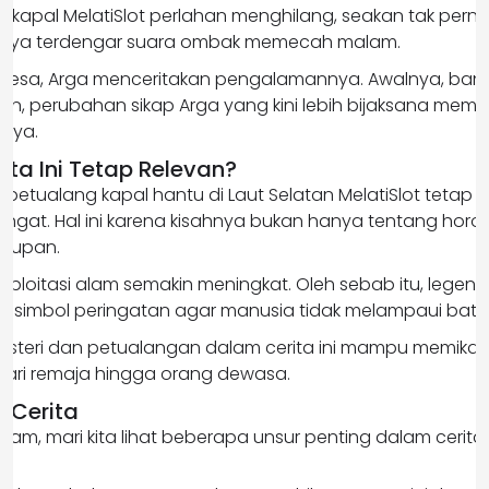
h, kapal MelatiSlot perlahan menghilang, seakan tak perna
hanya terdengar suara ombak memecah malam.
desa, Arga menceritakan pengalamannya. Awalnya, ban
n, perubahan sikap Arga yang kini lebih bijaksana mem
caya.
ta Ini Tetap Relevan?
ta petualang kapal hantu di Laut Selatan MelatiSlot tetap 
gat. Hal ini karena kisahnya bukan hanya tentang horor,
idupan.
ksploitasi alam semakin meningkat. Oleh sebab itu, legend
di simbol peringatan agar manusia tidak melampaui bata
r misteri dan petualangan dalam cerita ini mampu memika
dari remaja hingga orang dewasa.
r Cerita
am, mari kita lihat beberapa unsur penting dalam cerita i