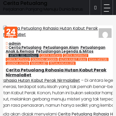
Cerita Petualang
Skip
to
Perjalanan Panjang Menuju Dunia Barus
content
24
FEB
2026
admin
Cerita Petualang
,
Petualangan Alam
,
Petualangan
Anak & Remaja
,
Petualangan Legenda & Mitos
ARTIKEL SEO FRIENDLY
CERITA FANTASI
CERITA INSPIRATIF
CERITA MOTIVASI
DONGENG MODERN
HUTAN KABUT PERAK
KISAH MISTERI
LEGENDA HUTAN
NIRMALABET
PETUALANGAN EPIK
Cerita Petualang Rahasia Hutan Kabut Perak
NirmalaBet
 Rahasia Hutan Kabut Perak NirmalaBet
– Di antara legen
 generasi, terdapat satu kisah yang tak pernah benar-be
Hutan Kabut Perak. Konon, hutan ini bukan sekadar ham
kabut, melainkan gerbang menuju misteri yang tak terpec
gan rasa penasaran, namun hanya sedikit yang kembali 
i, Anda akan diajak menyelami
Cerita Petualang Rahasia Hu