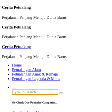
Skip
Cerita Petualang
to
content
Perjalanan Panjang Menuju Dunia Barus
Cerita Petualang
Perjalanan Panjang Menuju Dunia Barus
Cerita Petualang
Perjalanan Panjang Menuju Dunia Barus
Home
Petualangan Alam
Petualangan Anak & Remaja
Petualangan Legenda & Mitos
Search
for:
Or Check Our Popuplar Categories...