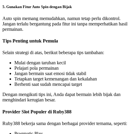
5. Gunakan Fitur Auto Spin dengan Bijak
Auto spin memang memudahkan, namun tetap perlu dikontrol.
Jangan terlalu bergantung pada fitur ini tanpa memperhatikan hasil
permainan.
Tips Penting untuk Pemula
Selain strategi di atas, berikut beberapa tips tambahan:
Mulai dengan taruhan kecil
Pelajari pola permainan
Jangan bermain saat emosi tidak stabil
Tetapkan target kemenangan dan kekalahan
Berhenti saat sudah mencapai target
Dengan mengikuti tips ini, Anda dapat bermain lebih bijak dan
menghindari kerugian besar.
Provider Slot Populer di Ruby388
Ruby388 bekerja sama dengan berbagai provider ternama, seperti:
Pragmatic Play