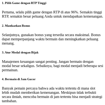
1. Pilih Game dengan RTP Tinggi
Pertama, selalu pilih game dengan RTP di atas 96%. Semakin tinggi
RTP, semakin besar peluang Anda untuk mendapatkan kemenangan.
2. Manfaatkan Bonus
Selanjutnya, gunakan bonus yang tersedia secara maksimal. Bonus
dapat memperpanjang waktu bermain dan meningkatkan peluang
menang.
3. Atur Modal dengan Bijak
Manajemen keuangan sangat penting. Jangan bermain dengan
modal besar sekaligus. Sebaiknya, bagi modal menjadi beberapa sesi
permainan.
4. Bermain di Jam Gacor
Banyak pemain percaya bahwa ada waktu tertentu di mana slot
lebih mudah memberikan kemenangan. Meskipun tidak terbukti
secara ilmiah, mencoba bermain di jam tertentu bisa menjadi strategi
tambahan.