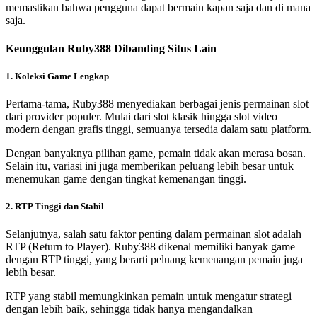
memastikan bahwa pengguna dapat bermain kapan saja dan di mana
saja.
Keunggulan Ruby388 Dibanding Situs Lain
1. Koleksi Game Lengkap
Pertama-tama, Ruby388 menyediakan berbagai jenis permainan slot
dari provider populer. Mulai dari slot klasik hingga slot video
modern dengan grafis tinggi, semuanya tersedia dalam satu platform.
Dengan banyaknya pilihan game, pemain tidak akan merasa bosan.
Selain itu, variasi ini juga memberikan peluang lebih besar untuk
menemukan game dengan tingkat kemenangan tinggi.
2. RTP Tinggi dan Stabil
Selanjutnya, salah satu faktor penting dalam permainan slot adalah
RTP (Return to Player). Ruby388 dikenal memiliki banyak game
dengan RTP tinggi, yang berarti peluang kemenangan pemain juga
lebih besar.
RTP yang stabil memungkinkan pemain untuk mengatur strategi
dengan lebih baik, sehingga tidak hanya mengandalkan