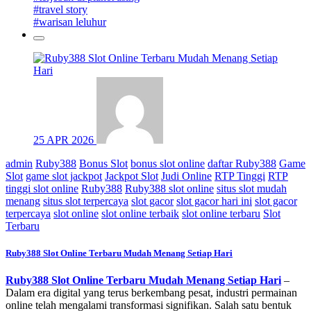
#travel story
#warisan leluhur
25
APR
2026
admin
Ruby388
Bonus Slot
bonus slot online
daftar Ruby388
Game
Slot
game slot jackpot
Jackpot Slot
Judi Online
RTP Tinggi
RTP
tinggi slot online
Ruby388
Ruby388 slot online
situs slot mudah
menang
situs slot terpercaya
slot gacor
slot gacor hari ini
slot gacor
terpercaya
slot online
slot online terbaik
slot online terbaru
Slot
Terbaru
Ruby388 Slot Online Terbaru Mudah Menang Setiap Hari
Ruby388 Slot Online Terbaru Mudah Menang Setiap Hari
–
Dalam era digital yang terus berkembang pesat, industri permainan
online telah mengalami transformasi signifikan. Salah satu bentuk