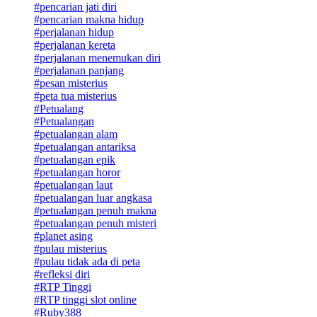
#pencarian jati diri
#pencarian makna hidup
#perjalanan hidup
#perjalanan kereta
#perjalanan menemukan diri
#perjalanan panjang
#pesan misterius
#peta tua misterius
#Petualang
#Petualangan
#petualangan alam
#petualangan antariksa
#petualangan epik
#petualangan horor
#petualangan laut
#petualangan luar angkasa
#petualangan penuh makna
#petualangan penuh misteri
#planet asing
#pulau misterius
#pulau tidak ada di peta
#refleksi diri
#RTP Tinggi
#RTP tinggi slot online
#Ruby388